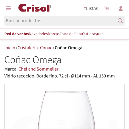
Listas
Red de ventas
Novedades
Marcas
Zona de Cata
Outlet
Ayuda
Inicio
›
Cristalería
›
Coñac
›
Coñac Omega
Coñac Omega
Marca:
Chef and Sommelier
Vidrio recocido. Borde fino. 72 cl - Ø114 mm - Al. 150 mm