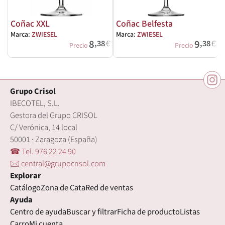
Coñac XXL
Coñac Belfesta
Marca:
ZWIESEL
Marca:
ZWIESEL
M
8
9
,38
€
,38
€
Precio
Precio
Grupo Crisol
IBECOTEL, S.L.
Gestora del Grupo CRISOL
C/ Verónica, 14 local
50001 · Zaragoza (España)
☎ Tel. 976 22 24 90
🖂 central@grupocrisol.com
Explorar
Catálogo
Zona de Cata
Red de ventas
Ayuda
Centro de ayuda
Buscar y filtrar
Ficha de producto
Listas
Carro
Mi cuenta