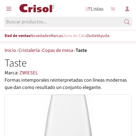
Listas
Red de ventas
Novedades
Marcas
Zona de Cata
Outlet
Ayuda
Inicio
›
Cristalería
›
Copas de mesa
›
Taste
Taste
Marca:
ZWIESEL
Formas intemporales reinterpretadas con líneas modernas
que dan como resultado un conjunto elegante.