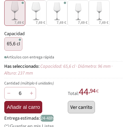
7,49 €
7,49 €
7,49 €
7,49 €
7,49 €
Capacidad
65,6 cl
Artículos con entrega rápida
Capacidad: 65,6 cl · Diámetro: 96 mm ·
Altura: 237 mm
Cantidad
(múltiplo 6 unidades)
44
,94
€
−
+
Total:
Ver carrito
Añadir al carro
Entrega estimada:
24-48h
Guardar en mis Listas