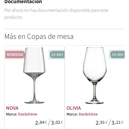
Documentación
Por ahora no hay documentación disponible para este
producto.
Más en Copas de mesa
NOVEDAD
24-48H
24-48H
NOVA
OLIVIA
Marca:
DasSchöne
Marca:
DasSchöne
M
/
/
2
3
2
3
,84
€
,02
€
,91
€
,21
€