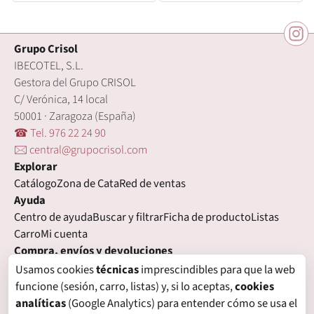
Grupo Crisol
IBECOTEL, S.L.
Gestora del Grupo CRISOL
C/ Verónica, 14 local
50001 · Zaragoza (España)
☎ Tel. 976 22 24 90
🖂 central@grupocrisol.com
Explorar
Catálogo
Zona de Cata
Red de ventas
Ayuda
Centro de ayuda
Buscar y filtrar
Ficha de producto
Listas
Carro
Mi cuenta
Compra, envíos y devoluciones
Condiciones de compra
Formas de pago
Gastos de envío
Usamos cookies
técnicas
imprescindibles para que la web
Plazos de entrega
Devoluciones
Garantía
funcione (sesión, carro, listas) y, si lo aceptas,
cookies
Legal
analíticas
(Google Analytics) para entender cómo se usa el