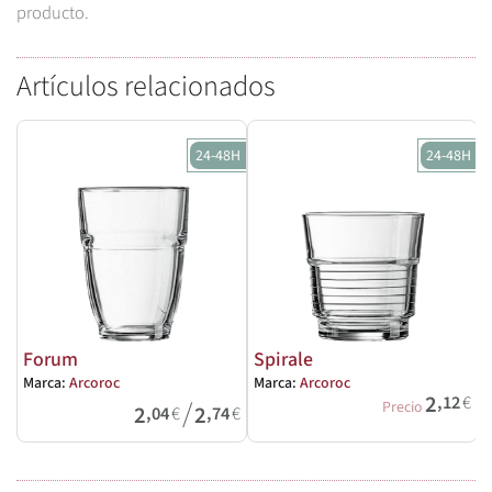
producto.
Artículos relacionados
24-48H
24-48H
Forum
Spirale
Marca:
Arcoroc
Marca:
Arcoroc
M
2
,12
€
/
Precio
2
2
,04
€
,74
€