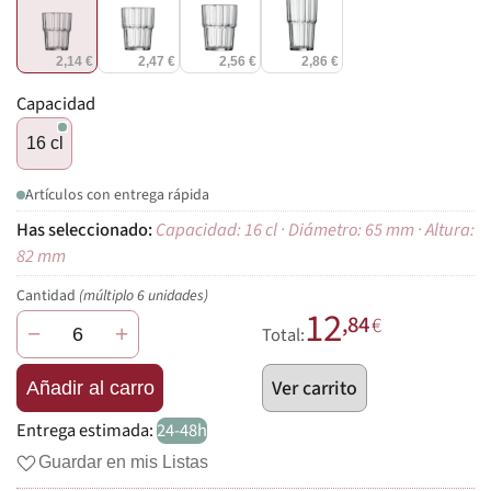
2,14 €
2,47 €
2,56 €
2,86 €
Capacidad
16 cl
Artículos con entrega rápida
Capacidad: 16 cl · Diámetro: 65 mm · Altura:
82 mm
Cantidad
(múltiplo 6 unidades)
12
,84
€
−
+
Total:
Ver carrito
Añadir al carro
Entrega estimada:
24-48h
Guardar en mis Listas