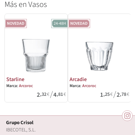
Más en Vasos
NOVEDAD
24-48H
NOVEDAD
Starline
Arcadie
Marca:
Arcoroc
Marca:
Arcoroc
M
/
/
2
4
1
2
,32
€
,81
€
,25
€
,78
€
Grupo Crisol
IBECOTEL, S.L.