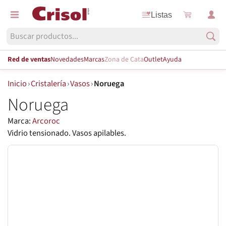
Listas
Red de ventas
Novedades
Marcas
Zona de Cata
Outlet
Ayuda
Inicio
›
Cristalería
›
Vasos
›
Noruega
Noruega
Marca:
Arcoroc
Vidrio tensionado. Vasos apilables.