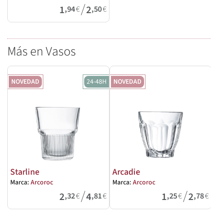
/
1
2
,94
€
,50
€
Más en Vasos
NOVEDAD
24-48H
NOVEDAD
Starline
Arcadie
Marca:
Arcoroc
Marca:
Arcoroc
M
/
/
2
4
1
2
,32
€
,81
€
,25
€
,78
€