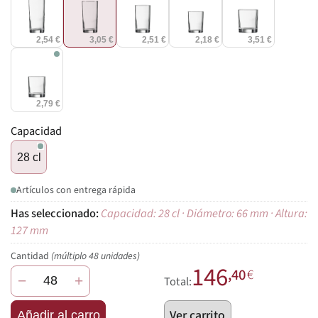
2,54 €
3,05 €
2,51 €
2,18 €
3,51 €
2,79 €
Capacidad
28 cl
Artículos con entrega rápida
Capacidad: 28 cl · Diámetro: 66 mm · Altura:
127 mm
Cantidad
(múltiplo 48 unidades)
146
,40
€
−
+
Total:
Ver carrito
Añadir al carro