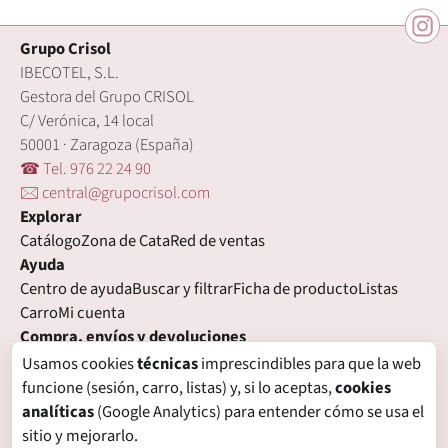
Grupo Crisol
IBECOTEL, S.L.
Gestora del Grupo CRISOL
C/ Verónica, 14 local
50001 · Zaragoza (España)
☎ Tel. 976 22 24 90
🖂 central@grupocrisol.com
Explorar
Catálogo
Zona de Cata
Red de ventas
Ayuda
Centro de ayuda
Buscar y filtrar
Ficha de producto
Listas
Carro
Mi cuenta
Compra, envíos y devoluciones
Condiciones de compra
Formas de pago
Gastos de envío
Usamos cookies
técnicas
imprescindibles para que la web
Plazos de entrega
Devoluciones
Garantía
funcione (sesión, carro, listas) y, si lo aceptas,
cookies
Legal
analíticas
(Google Analytics) para entender cómo se usa el
Aviso legal
Privacidad
Login con proveedores externos
sitio y mejorarlo.