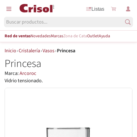
Listas
Red de ventas
Novedades
Marcas
Zona de Cata
Outlet
Ayuda
Inicio
›
Cristalería
›
Vasos
›
Princesa
Princesa
Marca:
Arcoroc
Vidrio tensionado.