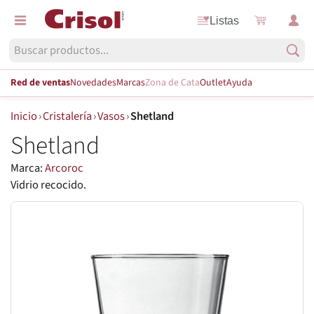
Listas
Red de ventas
Novedades
Marcas
Zona de Cata
Outlet
Ayuda
Inicio
›
Cristalería
›
Vasos
›
Shetland
Shetland
Marca:
Arcoroc
Vidrio recocido.