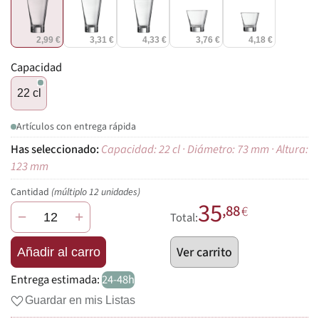
2,99 €
3,31 €
4,33 €
3,76 €
4,18 €
Capacidad
22 cl
Artículos con entrega rápida
Capacidad: 22 cl · Diámetro: 73 mm · Altura:
123 mm
Cantidad
(múltiplo 12 unidades)
35
,88
€
−
+
Total:
Ver carrito
Añadir al carro
Entrega estimada:
24-48h
Guardar en mis Listas