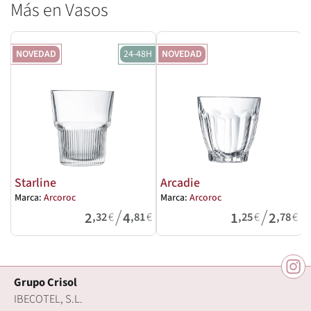
Más en Vasos
NOVEDAD
24-48H
NOVEDAD
Starline
Arcadie
Marca:
Arcoroc
Marca:
Arcoroc
M
/
/
2
4
1
2
,32
€
,81
€
,25
€
,78
€
Grupo Crisol
IBECOTEL, S.L.