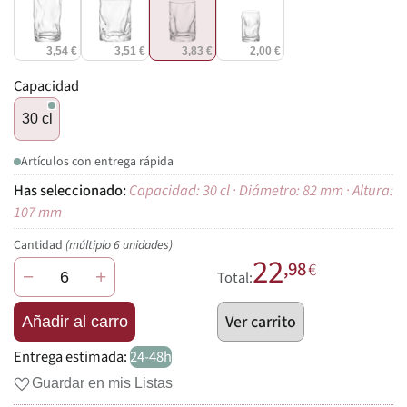
3,54 €
3,51 €
3,83 €
2,00 €
Capacidad
30 cl
Artículos con entrega rápida
Capacidad: 30 cl · Diámetro: 82 mm · Altura:
107 mm
Cantidad
(múltiplo 6 unidades)
22
,98
€
−
+
Total:
Ver carrito
Añadir al carro
Entrega estimada:
24-48h
Guardar en mis Listas