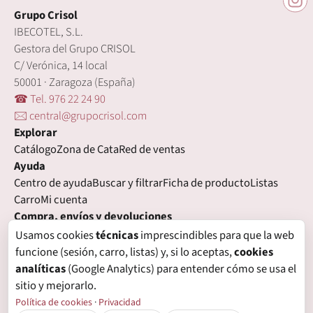
Grupo Crisol
IBECOTEL, S.L.
Gestora del Grupo CRISOL
C/ Verónica, 14 local
50001 · Zaragoza (España)
☎ Tel. 976 22 24 90
🖂 central@grupocrisol.com
Explorar
Catálogo
Zona de Cata
Red de ventas
Ayuda
Centro de ayuda
Buscar y filtrar
Ficha de producto
Listas
Carro
Mi cuenta
Compra, envíos y devoluciones
Condiciones de compra
Formas de pago
Gastos de envío
Usamos cookies
técnicas
imprescindibles para que la web
Plazos de entrega
Devoluciones
Garantía
funcione (sesión, carro, listas) y, si lo aceptas,
cookies
Legal
analíticas
(Google Analytics) para entender cómo se usa el
Aviso legal
Privacidad
Login con proveedores externos
sitio y mejorarlo.
Política de cookies
Preferencias de cookies
Política de cookies
·
Privacidad