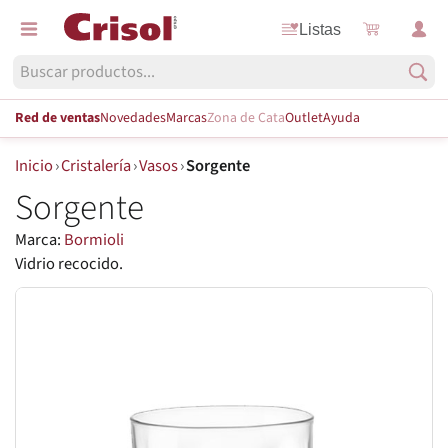
Listas
Red de ventas
Novedades
Marcas
Zona de Cata
Outlet
Ayuda
Inicio
›
Cristalería
›
Vasos
›
Sorgente
Sorgente
Marca:
Bormioli
Vidrio recocido.