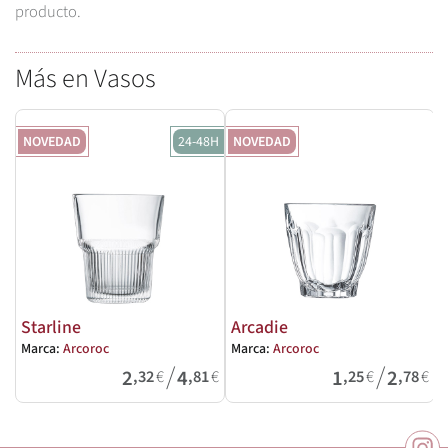
producto.
Más en Vasos
NOVEDAD
24-48H
NOVEDAD
Starline
Arcadie
Marca:
Arcoroc
Marca:
Arcoroc
M
/
/
2
4
1
2
,32
€
,81
€
,25
€
,78
€