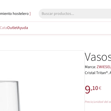
miento hostelero
Cata
Outlet
Ayuda
Vasos
Marca:
ZWIESE
Cristal Tritan®.
9
,10
€
Precio/unidad del a