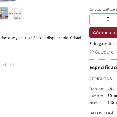
Cantidad
(múltiplo 
−
Añadir al c
dad que ya es un clásico indispensable. Cristal
Entrega estima
Guardar en 
producto.
Especificac
ATRIBUTOS
25 cl
Capacidad
60 
Diámetro
140 
Altura
DATOS LOGÍS