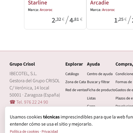
Starline
Arcadie
Marca:
Arcoroc
Marca:
Arcoroc
/
/
2
4
1
,32
€
,81
€
,25
€
Grupo Crisol
Explorar
Ayuda
Compra,
IBECOTEL, S.L.
Catálogo
Centro de ayuda
Condicion
Gestora del Grupo CRISOL
Zona de Cata
Buscar y filtrar
Formas de
C/ Verónica, 14 local
Red de ventas
Ficha de producto
Gastos de 
50001 · Zaragoza (España)
Listas
Plazos de e
☎ Tel. 976 22 24 90
Carro
Devolucio
🖂 central@grupocrisol.com
Mi cuenta
Garantía
Usamos cookies
técnicas
imprescindibles para que la web funcio
entender cómo se usa el sitio y mejorarlo.
Política de cookies
·
Privacidad