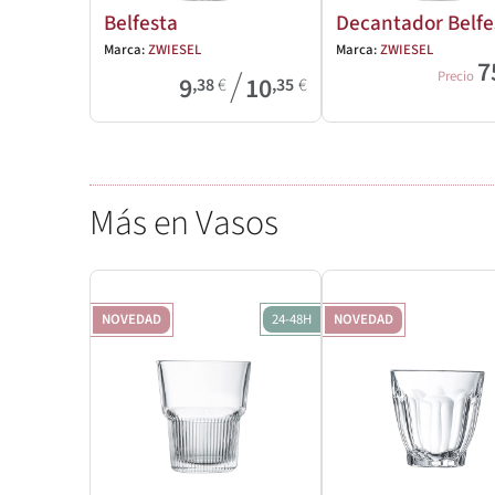
Belfesta
Decantador Belfe
Marca:
ZWIESEL
Marca:
ZWIESEL
7
/
Precio
9
10
,38
€
,35
€
Más en Vasos
NOVEDAD
24-48H
NOVEDAD