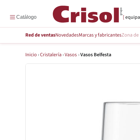
equipa
Red de ventas
Novedades
Marcas
y fabricantes
Zona de 
Inicio
›
Cristalería
›
Vasos
›
Vasos Belfesta