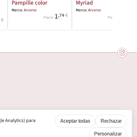
Pampille color
Myriad
Marca:
Arcoroc
Marca:
Arcoroc
1
2
,74
€
,24
€
Precio
Precio
3
€
e Analytics) para
Aceptar todas
Rechazar
Personalizar