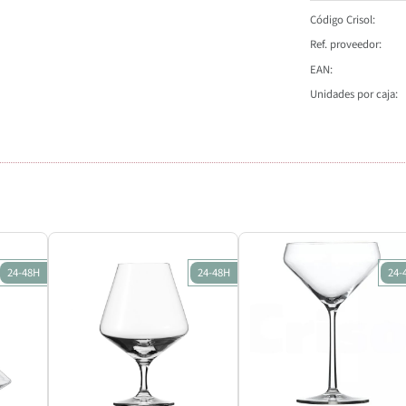
Código Crisol
Ref. proveedor
EAN
Unidades por caja
24-48H
24-48H
24-