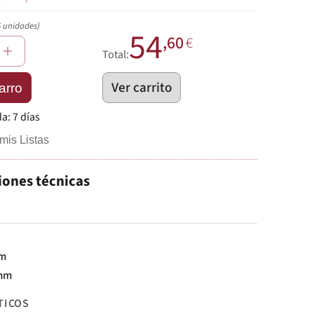
6 unidades)
54
,60
€
+
Total:
Ver carrito
arro
da:
7 días
mis Listas
iones técnicas
mm
mm
TICOS