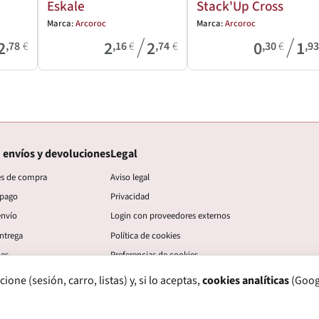
Eskale
Stack'Up Cross
Marca:
Arcoroc
Marca:
Arcoroc
/
/
2
2
2
0
1
,78
€
,16
€
,74
€
,30
€
,9
 envíos y devoluciones
Legal
es de compra
Aviso legal
 pago
Privacidad
envío
Login con proveedores externos
ntrega
Política de cookies
nes
Preferencias de cookies
ne (sesión, carro, listas) y, si lo aceptas,
cookies analíticas
(Googl