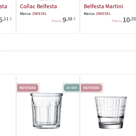
sta
Coñac Belfesta
Belfesta Martini
Marca:
ZWIESEL
Marca:
ZWIESEL
5
9
10
,11
€
,38
€
,3
Precio
Precio
NOVEDAD
24-48H
NOVEDAD