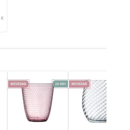
5
€
NOVEDAD
24-48H
NOVEDAD
24-48H