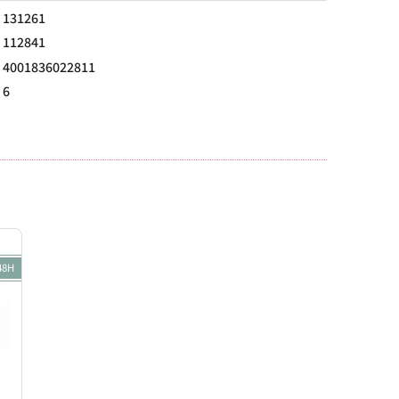
131261
112841
4001836022811
6
48H