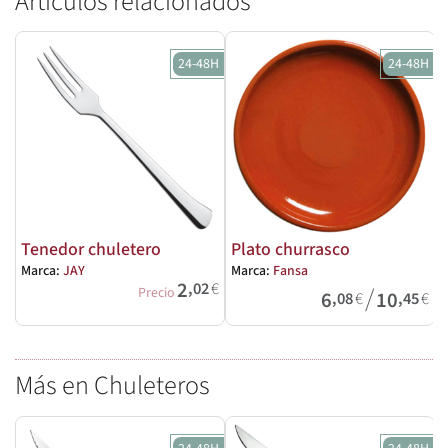
Artículos relacionados
24-48H
24-48H
Tenedor chuletero
Plato churrasco
Marca:
JAY
Marca:
Fansa
M
2
,02
€
/
Precio
6
10
,08
€
,45
€
Más en Chuleteros