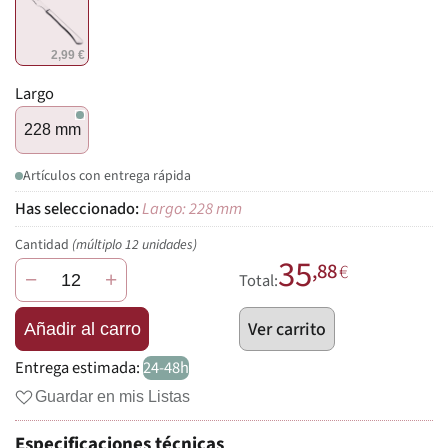
2,99 €
Largo
228 mm
Artículos con entrega rápida
Largo: 228 mm
Cantidad
(múltiplo 12 unidades)
35
,88
€
−
+
Total:
Ver carrito
Añadir al carro
Entrega estimada:
24-48h
Guardar en mis Listas
Especificaciones técnicas