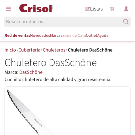
Listas
Red de ventas
Novedades
Marcas
Zona de Cata
Outlet
Ayuda
Inicio
›
Cubertería
›
Chuleteros
›
Chuletero DasSchöne
Chuletero DasSchöne
Marca:
DasSchöne
Cuchillo chuletero de alta calidad y gran resistencia.