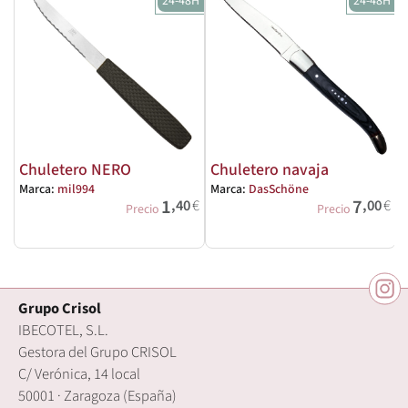
24-48H
24-48H
Chuletero NERO
Chuletero navaja
Marca:
mil994
Marca:
DasSchöne
M
1
7
,40
€
,00
€
Precio
Precio
Grupo Crisol
IBECOTEL, S.L.
Gestora del Grupo CRISOL
C/ Verónica, 14 local
50001 · Zaragoza (España)