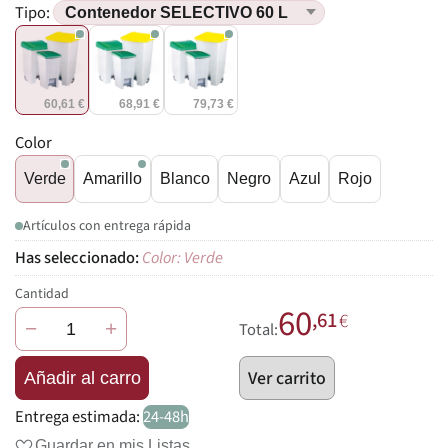
Tipo:
60,61 €
68,91 €
79,73 €
Color
Verde
Amarillo
Blanco
Negro
Azul
Rojo
Artículos con entrega rápida
Color: Verde
Cantidad
60
,61
€
−
+
Total:
Ver carrito
Añadir al carro
Entrega estimada:
24-48h
Guardar en mis Listas