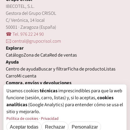
IBECOTEL, S.L.
Gestora del Grupo CRISOL
C/ Verónica, 14 local
50001 · Zaragoza (España)
☎ Tel. 976 22 24 90
🖂 central@grupocrisol.com
Explorar
Catálogo
Zona de Cata
Red de ventas
Ayuda
Centro de ayuda
Buscar y filtrar
Ficha de producto
Listas
Carro
Mi cuenta
Compra, envíos y devoluciones
Condiciones de compra
Formas de pago
Gastos de envío
Usamos cookies
técnicas
imprescindibles para que la web
Plazos de entrega
Devoluciones
Garantía
funcione (sesión, carro, listas) y, si lo aceptas,
cookies
Legal
analíticas
(Google Analytics) para entender cómo se usa el
Aviso legal
Privacidad
Login con proveedores externos
sitio y mejorarlo.
Política de cookies
Preferencias de cookies
Política de cookies
·
Privacidad
Aceptar todas
Rechazar
Personalizar