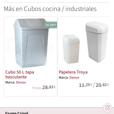
Más en Cubos cocina / industriales
24-48H
Cubo 50 L tapa
Papelera Troya
basculante
Marca:
Denox
/
Marca:
Denox
M
11
20
,25
€
,82
€
28
,83
€
Precio
Grupo Crisol