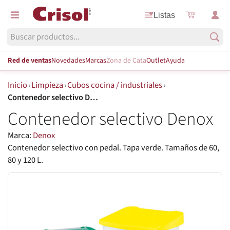
Listas
Red de ventas
Novedades
Marcas
Zona de Cata
Outlet
Ayuda
Inicio
›
Limpieza
›
Cubos cocina / industriales
›
Contenedor selectivo Denox
Contenedor selectivo Denox
Marca:
Denox
Contenedor selectivo con pedal. Tapa verde. Tamaños de 60,
80 y 120 L.