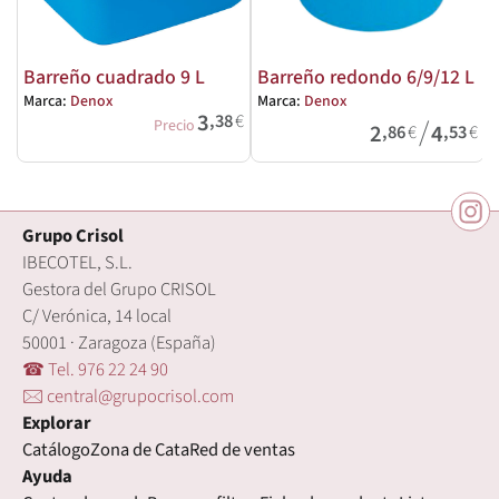
Barreño cuadrado 9 L
Barreño redondo 6/9/12 L
Marca:
Denox
Marca:
Denox
3
,38
€
/
Precio
2
4
,86
€
,53
€
Grupo Crisol
IBECOTEL, S.L.
Gestora del Grupo CRISOL
C/ Verónica, 14 local
50001 · Zaragoza (España)
☎ Tel. 976 22 24 90
🖂 central@grupocrisol.com
Explorar
Catálogo
Zona de Cata
Red de ventas
Ayuda