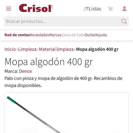
Listas
Red de ventas
Novedades
Marcas
Zona de Cata
Outlet
Ayuda
Inicio
›
Limpieza
›
Material limpieza
›
Mopa algodón 400 gr
Mopa algodón 400 gr
Marca:
Denox
Palo con pinza y mopa de algodón de 400 gr. Recambios de
mopa disponibles.