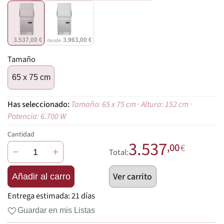
3.537,00 €
3.963,00 €
desde
Tamaño
65 x 75 cm
Tamaño: 65 x 75 cm · Altura: 152 cm ·
Potencia: 6.700 W
Cantidad
3.537
,00
€
−
+
Total:
Ver carrito
Añadir al carro
Entrega estimada:
21 días
Guardar en mis Listas