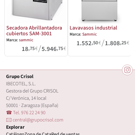
Secadora Abrillantadora
Lavavasos industrial
cubiertos SAM-3001
Marca:
Sammic
M
/
Marca:
sammic
1.552
1.808
,50
€
,25
€
/
18
5.946
,75
€
,75
€
Grupo Crisol
IBECOTEL, S.L.
Gestora del Grupo CRISOL
C/ Verónica, 14 local
50001 · Zaragoza (España)
☎ Tel. 976 22 24 90
🖂 central@grupocrisol.com
Explorar
Catálogo
Zona de Cata
Red de ventas