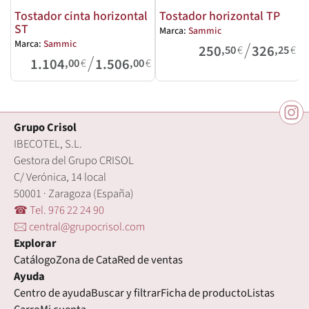
Tostador cinta horizontal
Tostador horizontal TP
ST
Marca:
Sammic
M
/
Marca:
Sammic
250
326
,50
€
,25
€
/
1.104
1.506
,00
€
,00
€
Grupo Crisol
IBECOTEL, S.L.
Gestora del Grupo CRISOL
C/ Verónica, 14 local
50001 · Zaragoza (España)
☎ Tel. 976 22 24 90
🖂 central@grupocrisol.com
Explorar
Catálogo
Zona de Cata
Red de ventas
Ayuda
Centro de ayuda
Buscar y filtrar
Ficha de producto
Listas