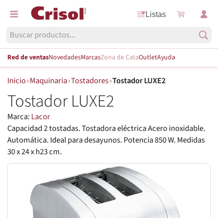
Listas
Red de ventas
Novedades
Marcas
Zona de Cata
Outlet
Ayuda
Inicio
›
Maquinaria
›
Tostadores
›
Tostador LUXE2
Tostador LUXE2
Marca:
Lacor
Capacidad 2 tostadas. Tostadora eléctrica Acero inoxidable.
Automática. Ideal para desayunos. Potencia 850 W. Medidas
30 x 24 x h23 cm.