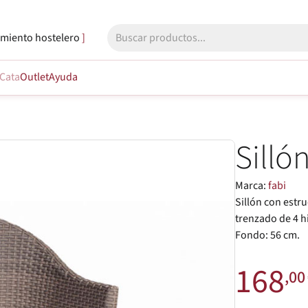
miento hostelero
Cata
Outlet
Ayuda
Silló
Marca:
fabi
Sillón con estr
trenzado de 4 hi
Fondo: 56 cm.
168
,00