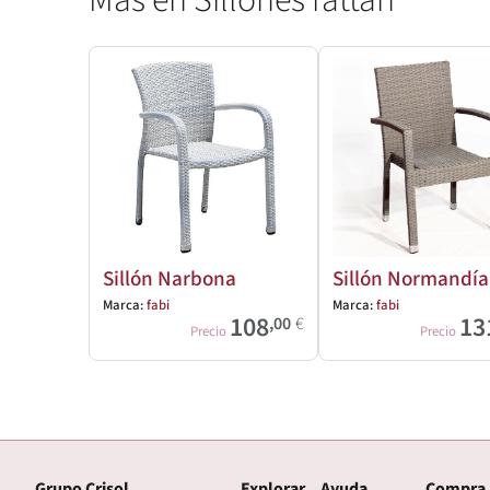
Sillón Narbona
Sillón Normandía
Marca:
fabi
Marca:
fabi
108
13
,00
€
Precio
Precio
Grupo Crisol
Explorar
Ayuda
Compra,