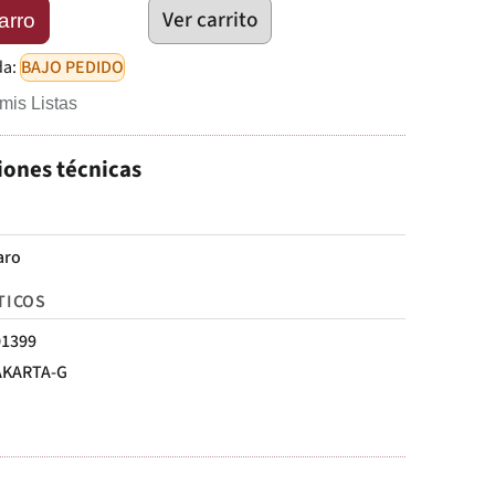
Ver carrito
arro
da:
BAJO PEDIDO
mis Listas
iones técnicas
laro
TICOS
01399
AKARTA-G