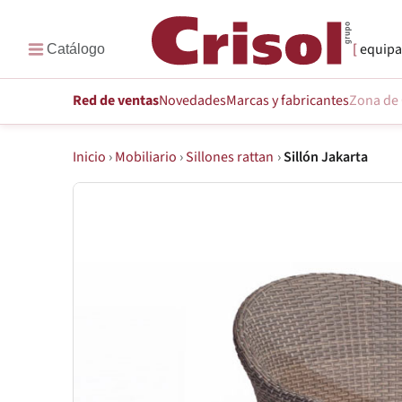
equipa
Red de ventas
Novedades
Marcas
y fabricantes
Zona de 
Inicio
›
Mobiliario
›
Sillones rattan
›
Sillón Jakarta