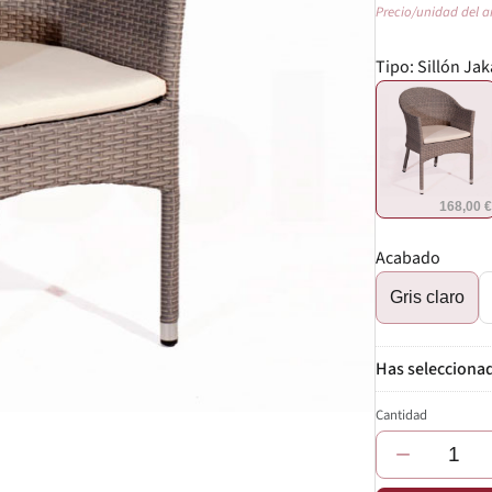
Precio/unidad del a
Tipo:
Sillón Jak
168,00 
Acabado
Gris claro
Cantidad
−