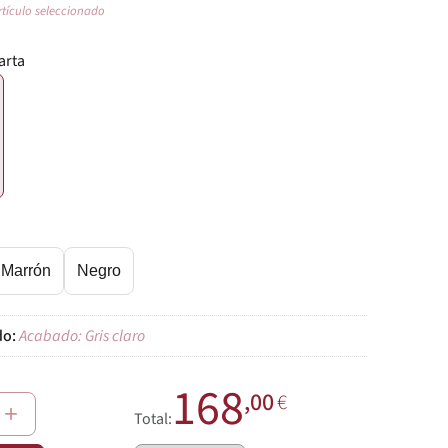
rtículo seleccionado
arta
€
Marrón
Negro
Acabado: Gris claro
168
,00
€
+
Total: