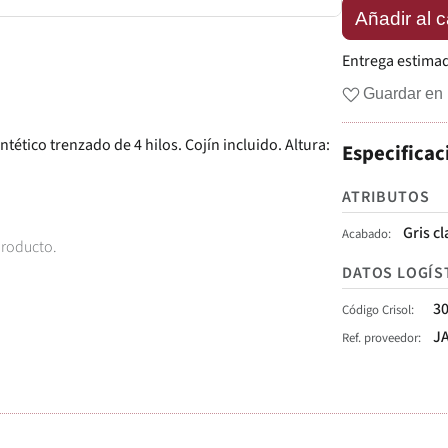
Añadir al c
Entrega estima
Guardar en 
tético trenzado de 4 hilos. Cojín incluido. Altura:
Especificac
ATRIBUTOS
Gris c
Acabado
producto.
DATOS LOGÍS
3
Código Crisol
J
Ref. proveedor