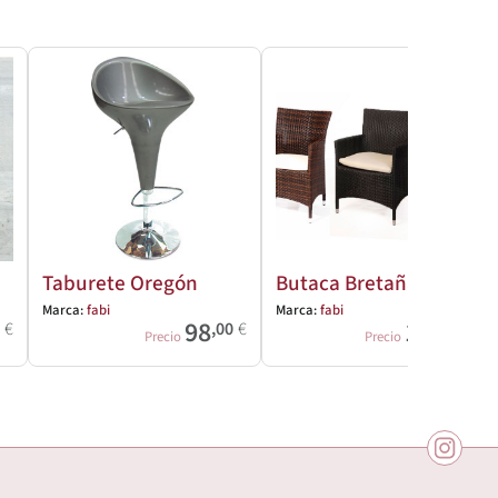
Taburete Oregón
Butaca Bretaña
Marca:
fabi
Marca:
fabi
98
186
0
€
,00
€
,00
€
Precio
Precio