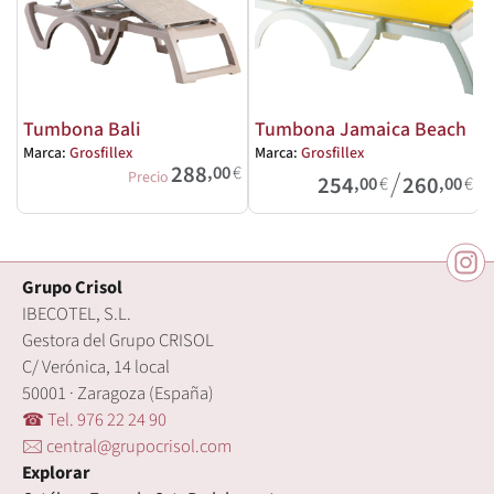
Tumbona Bali
Tumbona Jamaica Beach
Marca:
Grosfillex
Marca:
Grosfillex
M
288
,00
€
/
Precio
254
260
,00
€
,00
€
Grupo Crisol
IBECOTEL, S.L.
Gestora del Grupo CRISOL
C/ Verónica, 14 local
50001 · Zaragoza (España)
☎ Tel. 976 22 24 90
🖂 central@grupocrisol.com
Explorar