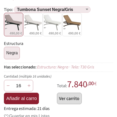
Tipo:
490,00 €
490,00 €
490,00 €
490,00 €
Estructura
Negra
Estructura: Negra · Tela: T30 Gris
Cantidad
(múltiplo 16 unidades)
7.840
,00
€
−
+
Total:
Ver carrito
Añadir al carro
Entrega estimada:
21 días
Guardar en mis Listas