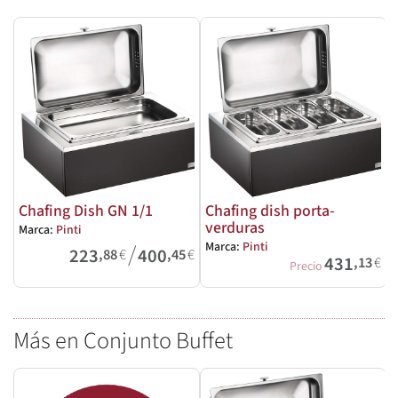
Chafing Dish GN 1/1
Chafing dish porta-
verduras
Marca:
Pinti
M
/
Marca:
Pinti
223
400
,88
€
,45
€
431
,13
€
Precio
Más en Conjunto Buffet