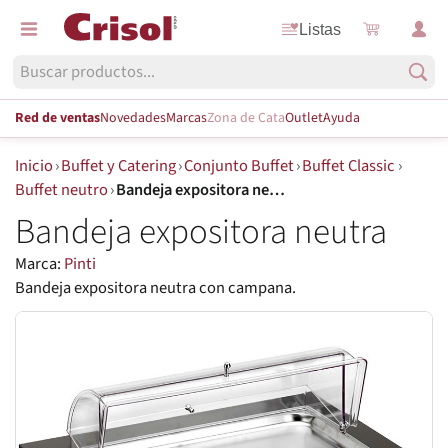
Listas
Red de ventas
Novedades
Marcas
Zona de Cata
Outlet
Ayuda
Inicio
›
Buffet y Catering
›
Conjunto Buffet
›
Buffet Classic
›
Buffet neutro
›
Bandeja expositora neutra
Bandeja expositora neutra
Marca:
Pinti
Bandeja expositora neutra con campana.