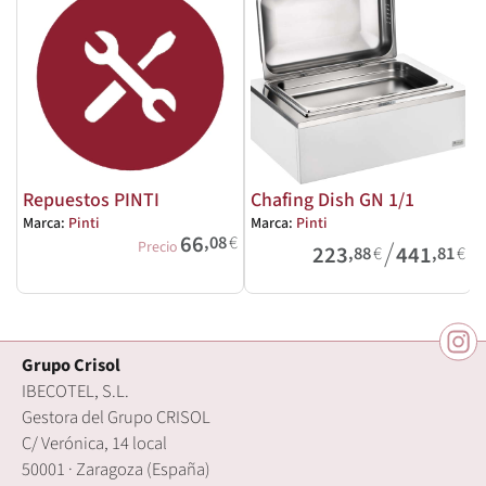
Repuestos PINTI
Chafing Dish GN 1/1
Marca:
Pinti
Marca:
Pinti
66
,08
€
/
M
Precio
223
441
,88
€
,81
€
Grupo Crisol
IBECOTEL, S.L.
Gestora del Grupo CRISOL
C/ Verónica, 14 local
50001 · Zaragoza (España)