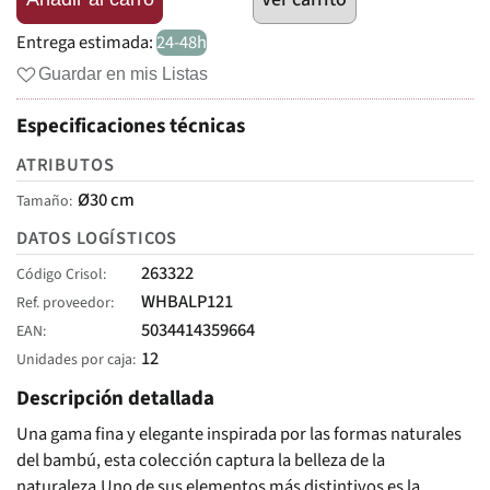
Entrega estimada:
24-48h
Guardar en mis Listas
Especificaciones técnicas
ATRIBUTOS
Ø30 cm
Tamaño
DATOS LOGÍSTICOS
263322
Código Crisol
WHBALP121
Ref. proveedor
5034414359664
EAN
12
Unidades por caja
Descripción detallada
Una gama fina y elegante inspirada por las formas naturales
del bambú, esta colección captura la belleza de la
naturaleza.Uno de sus elementos más distintivos es la