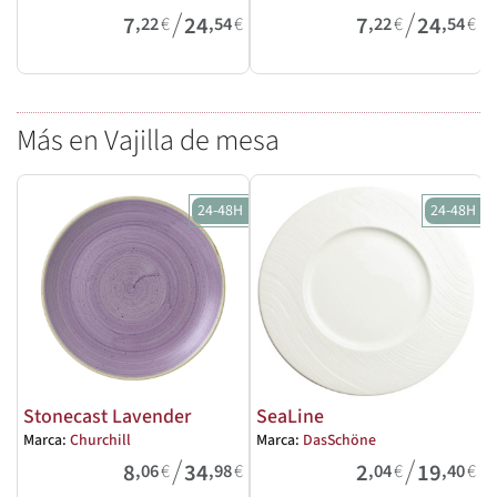
/
/
M
7
24
7
24
,22
€
,54
€
,22
€
,54
€
Más en Vajilla de mesa
24-48H
24-48H
Stonecast Lavender
SeaLine
Marca:
Churchill
Marca:
DasSchöne
M
/
/
8
34
2
19
,06
€
,98
€
,04
€
,40
€