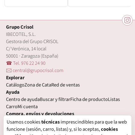
Grupo Crisol
IBECOTEL, S.L.
Gestora del Grupo CRISOL
C/ Verónica, 14 local
50001 · Zaragoza (España)
☎ Tel. 976 22 24 90
🖂 central@grupocrisol.com
Explorar
Catálogo
Zona de Cata
Red de ventas
Ayuda
Centro de ayuda
Buscar y filtrar
Ficha de producto
Listas
Carro
Mi cuenta
Compra, envíos y devoluciones
Condiciones de compra
Formas de pago
Gastos de envío
Usamos cookies
técnicas
imprescindibles para que la web
Plazos de entrega
Devoluciones
Garantía
funcione (sesión, carro, listas) y, si lo aceptas,
cookies