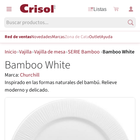
Listas
Red de ventas
Novedades
Marcas
Zona de Cata
Outlet
Ayuda
Inicio
›
Vajilla
›
Vajilla de mesa
›
SERIE Bamboo
›
Bamboo White
Bamboo White
Marca:
Churchill
Inspirado en las formas naturales del bambú. Relieve
moderno y delicado.