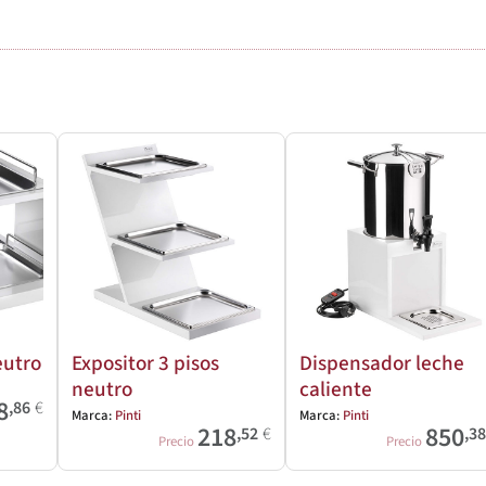
eutro
Expositor 3 pisos
Dispensador leche
neutro
caliente
8
,86
€
Marca:
Pinti
Marca:
Pinti
218
850
,52
€
,3
Precio
Precio