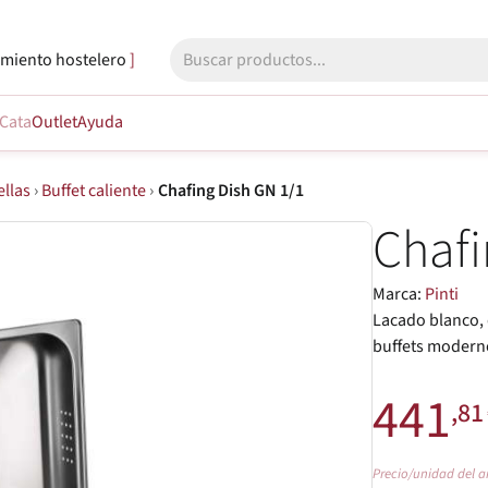
miento hostelero
Cata
Outlet
Ayuda
ellas
›
Buffet caliente
›
Chafing Dish GN 1/1
Chafi
Marca:
Pinti
Lacado blanco, d
buffets moderno
441
,81
Precio/unidad del a