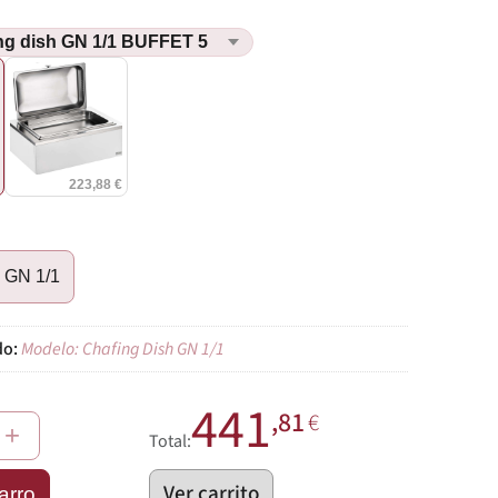
€
223,88 €
h GN 1/1
Modelo: Chafing Dish GN 1/1
441
,81
€
+
Total:
Ver carrito
arro