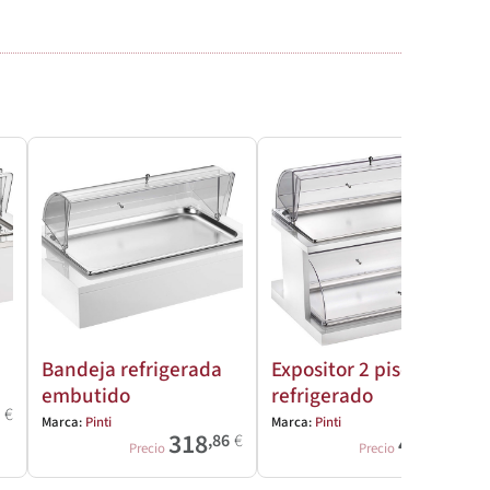
Bandeja refrigerada
Expositor 2 pisos
embutido
refrigerado
4
€
Marca:
Pinti
Marca:
Pinti
318
466
,86
€
,55
€
Precio
Precio