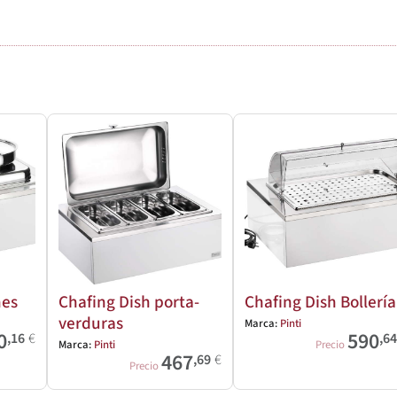
nes
Chafing Dish porta-
Chafing Dish Bollería
verduras
Marca:
Pinti
0
590
,16
€
,6
Marca:
Pinti
Precio
467
,69
€
Precio