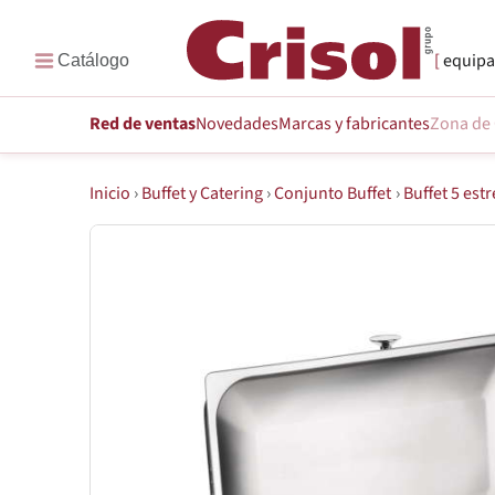
equipa
Red de ventas
Novedades
Marcas
y fabricantes
Zona de 
Inicio
›
Buffet y Catering
›
Conjunto Buffet
›
Buffet 5 estr