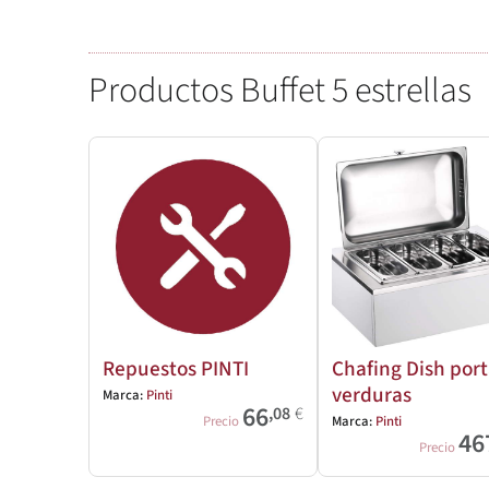
Productos Buffet 5 estrellas
Repuestos PINTI
Chafing Dish port
verduras
Marca:
Pinti
66
,08
€
Precio
Marca:
Pinti
46
Precio