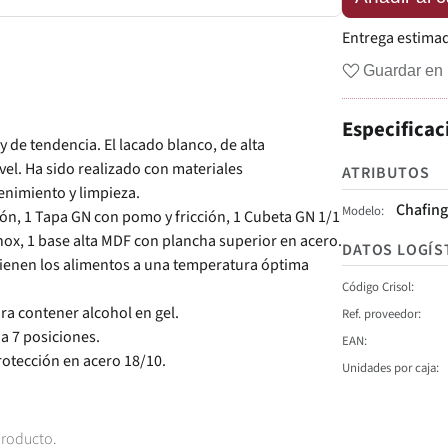
Entrega estima
Guardar en 
Especificac
 de tendencia. El lacado blanco, de alta
ivel. Ha sido realizado con materiales
ATRIBUTOS
enimiento y limpieza.
Chafing
Modelo
ón, 1 Tapa GN con pomo y fricción, 1 Cubeta GN 1/1
x, 1 base alta MDF con plancha superior en acero.
DATOS LOGÍS
tienen los alimentos a una temperatura óptima
Código Crisol
ra contener alcohol en gel.
Ref. proveedor
 a 7 posiciones.
EAN
rotección en acero 18/10.
Unidades por caja
producto.