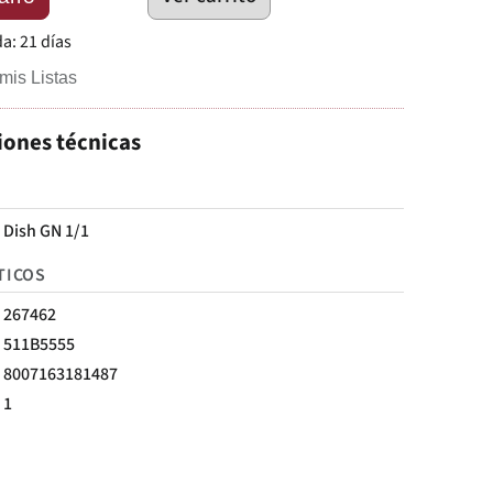
da:
21 días
mis Listas
iones técnicas
 Dish GN 1/1
TICOS
267462
511B5555
8007163181487
1