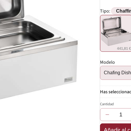
Tipo:
441,81 
Modelo
Chafing Dis
Cantidad
−
Añadir al c