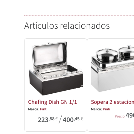
Artículos relacionados
Chafing Dish GN 1/1
Sopera 2 estacio
Marca:
Pinti
Marca:
Pinti
49
/
Precio
223
400
,88
€
,45
€