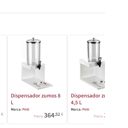
Dispensador zumos 8
Dispensador zumos
L
4,5 L
Marca:
Pinti
Marca:
Pinti
364
340
8
€
,52
€
,22
€
Precio
Precio