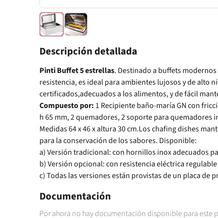
Descripción detallada
Pinti Buffet 5 estrellas
. Destinado a buffets modernos y
resistencia, es ideal para ambientes lujosos y de alto n
certificados,adecuados a los alimentos, y de fácil mant
Compuesto por:
1 Recipiente baño-maría GN con fricci
h 65 mm, 2 quemadores, 2 soporte para quemadores ino
Medidas 64 x 46 x altura 30 cm.Los chafing dishes man
para la conservación de los sabores. Disponible:
a) Versión tradicional: con hornillos inox adecuados pa
b) Versión opcional: con resistencia eléctrica regulable
c) Todas las versiones están provistas de un placa de p
Documentación
Por ahora no hay documentación disponible para este 