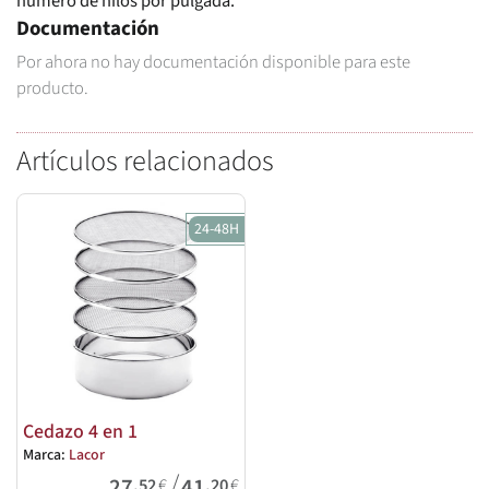
número de hilos por pulgada.
Documentación
Por ahora no hay documentación disponible para este
producto.
Artículos relacionados
24-48H
Cedazo 4 en 1
Marca:
Lacor
/
27
41
,52
€
,20
€