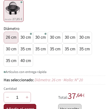
27,85 €
desde
Diámetro
26 cm
30 cm
30 cm
30 cm
30 cm
30 cm
30 cm
35 cm
35 cm
35 cm
35 cm
35 cm
35 cm
40 cm
Artículos con entrega rápida
Diámetro: 26 cm · Malla: Nº 20
Cantidad
37
,64
€
−
+
Total: