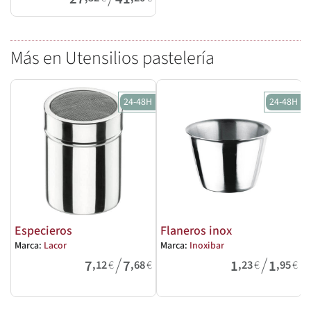
Más en Utensilios pastelería
24-48H
24-48H
Especieros
Flaneros inox
Marca:
Lacor
Marca:
Inoxibar
M
/
/
7
7
1
1
,12
€
,68
€
,23
€
,95
€