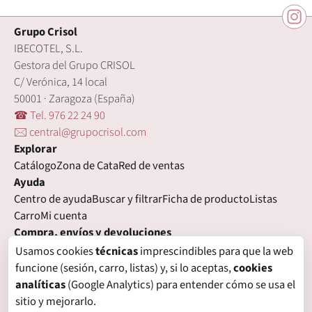
Grupo Crisol
IBECOTEL, S.L.
Gestora del Grupo CRISOL
C/ Verónica, 14 local
50001 · Zaragoza (España)
☎ Tel. 976 22 24 90
🖂 central@grupocrisol.com
Explorar
Catálogo
Zona de Cata
Red de ventas
Ayuda
Centro de ayuda
Buscar y filtrar
Ficha de producto
Listas
Carro
Mi cuenta
Compra, envíos y devoluciones
Condiciones de compra
Formas de pago
Gastos de envío
Usamos cookies
técnicas
imprescindibles para que la web
Plazos de entrega
Devoluciones
Garantía
funcione (sesión, carro, listas) y, si lo aceptas,
cookies
Legal
analíticas
(Google Analytics) para entender cómo se usa el
Aviso legal
Privacidad
Login con proveedores externos
sitio y mejorarlo.