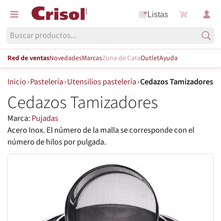
Listas
Red de ventas
Novedades
Marcas
Zona de Cata
Outlet
Ayuda
Inicio
›
Pastelería
›
Utensilios pastelería
›
Cedazos Tamizadores
Cedazos Tamizadores
Marca:
Pujadas
Acero Inox. El número de la malla se corresponde con el
número de hilos por pulgada.