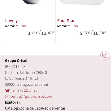
Lovely
Four Stars
Marca:
mil994
Marca:
mil994
M
/
/
3
13
5
10
,45
€
,47
€
,97
€
,74
€
Grupo Crisol
IBECOTEL, S.L.
Gestora del Grupo CRISOL
C/ Verónica, 14 local
50001 · Zaragoza (España)
☎ Tel. 976 22 24 90
🖂 central@grupocrisol.com
Explorar
Catálogo
Zona de Cata
Red de ventas