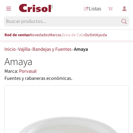
Listas
Red de ventas
Novedades
Marcas
Zona de Cata
Outlet
Ayuda
Inicio
›
Vajilla
›
Bandejas y Fuentes
›
Amaya
Amaya
Marca:
Porvasal
Fuentes y rabaneras económicas.