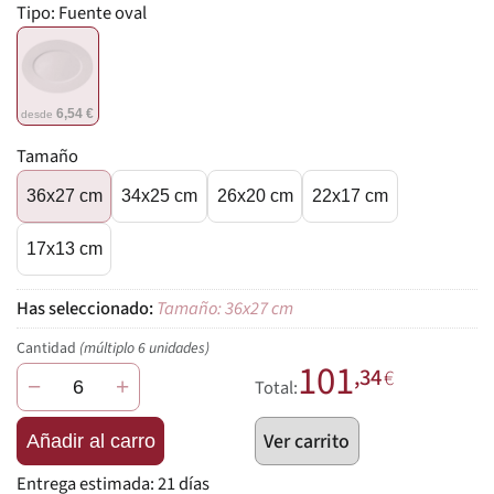
Tipo:
Fuente oval
6,54 €
desde
Tamaño
36x27 cm
34x25 cm
26x20 cm
22x17 cm
17x13 cm
Tamaño: 36x27 cm
Cantidad
(múltiplo 6 unidades)
101
,34
€
−
+
Total:
Ver carrito
Añadir al carro
Entrega estimada:
21 días