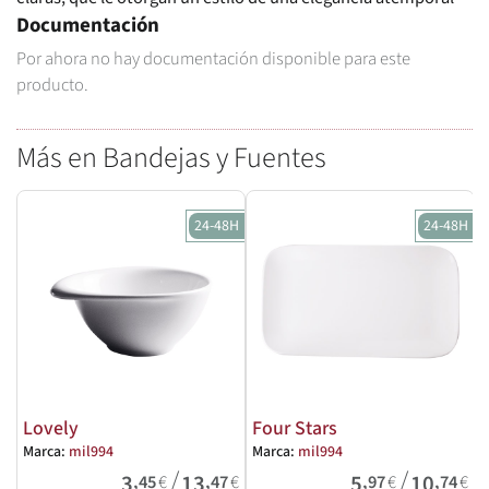
Documentación
Por ahora no hay documentación disponible para este
producto.
Más en Bandejas y Fuentes
24-48H
24-48H
Lovely
Four Stars
Marca:
mil994
Marca:
mil994
M
/
/
3
13
5
10
,45
€
,47
€
,97
€
,74
€