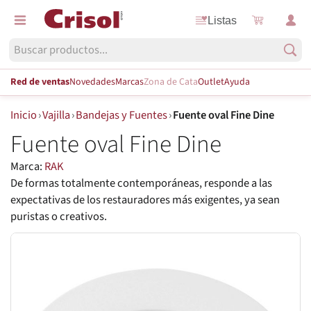
Listas
Red de ventas
Novedades
Marcas
Zona de Cata
Outlet
Ayuda
Inicio
›
Vajilla
›
Bandejas y Fuentes
›
Fuente oval Fine Dine
Fuente oval Fine Dine
Marca:
RAK
De formas totalmente contemporáneas, responde a las
expectativas de los restauradores más exigentes, ya sean
puristas o creativos.