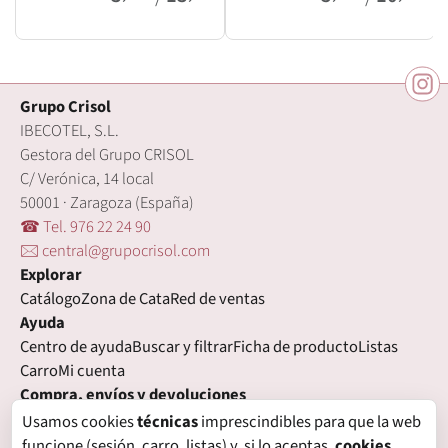
Grupo Crisol
IBECOTEL, S.L.
Gestora del Grupo CRISOL
C/ Verónica, 14 local
50001 · Zaragoza (España)
☎ Tel. 976 22 24 90
🖂 central@grupocrisol.com
Explorar
Catálogo
Zona de Cata
Red de ventas
Ayuda
Centro de ayuda
Buscar y filtrar
Ficha de producto
Listas
Carro
Mi cuenta
Compra, envíos y devoluciones
Condiciones de compra
Formas de pago
Gastos de envío
Usamos cookies
técnicas
imprescindibles para que la web
Plazos de entrega
Devoluciones
Garantía
funcione (sesión, carro, listas) y, si lo aceptas,
cookies