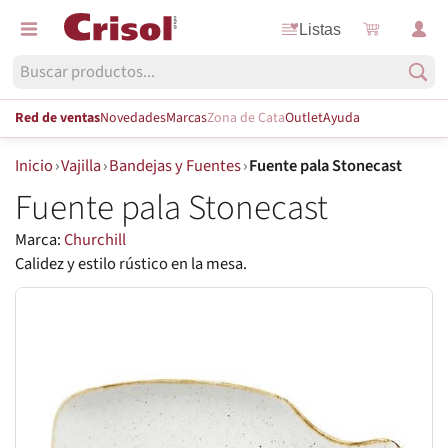
Listas
Red de ventas
Novedades
Marcas
Zona de Cata
Outlet
Ayuda
Inicio
›
Vajilla
›
Bandejas y Fuentes
›
Fuente pala Stonecast
Fuente pala Stonecast
Marca:
Churchill
Calidez y estilo rústico en la mesa.