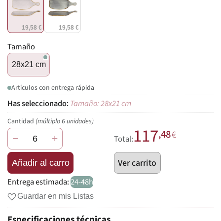
19,58 €
19,58 €
Tamaño
28x21 cm
Artículos con entrega rápida
Tamaño: 28x21 cm
Cantidad
(múltiplo 6 unidades)
117
,48
€
−
+
Total:
Ver carrito
Añadir al carro
Entrega estimada:
24-48h
Guardar en mis Listas
Especificaciones técnicas