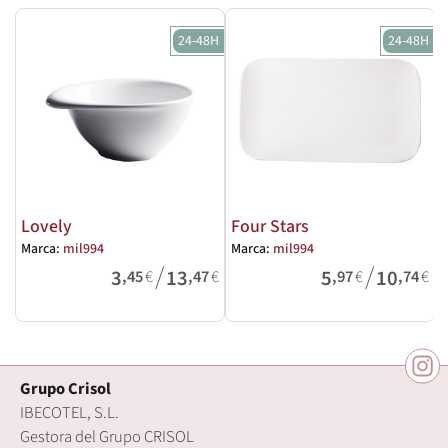
24-48H
24-48H
Lovely
Four Stars
Marca:
mil994
Marca:
mil994
M
/
/
3
13
5
10
,45
€
,47
€
,97
€
,74
€
Grupo Crisol
IBECOTEL, S.L.
Gestora del Grupo CRISOL