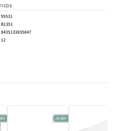
TICOS
95531
B1351
8435133835847
12
48H
24-48H