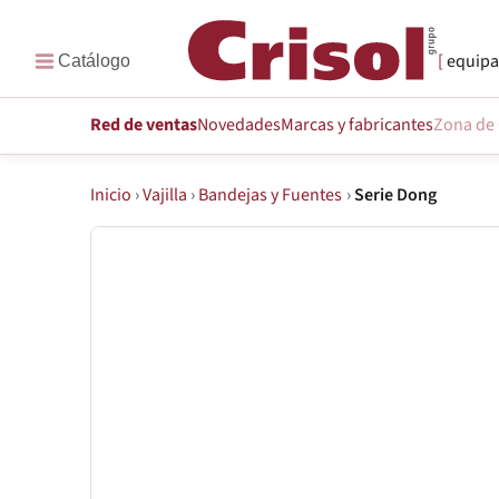
equipa
Red de ventas
Novedades
Marcas
y fabricantes
Zona de 
Inicio
›
Vajilla
›
Bandejas y Fuentes
›
Serie Dong