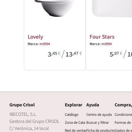
Lovely
Four Stars
Marca:
mil994
Marca:
mil994
/
/
3
13
5
1
,45
€
,47
€
,97
€
Grupo Crisol
Explorar
Ayuda
Compra,
IBECOTEL, S.L.
Catálogo
Centro de ayuda
Condicion
Gestora del Grupo CRISOL
Zona de Cata
Buscar y filtrar
Formas de
C/ Verónica, 14 local
Red de ventas
Ficha de producto
Gastos de 