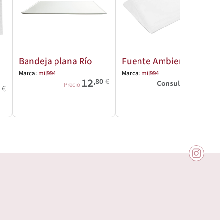
Bandeja plana Río
Fuente Ambience
Marca:
mil994
Marca:
mil994
12
,80
€
Consultar precio
Precio
5
€