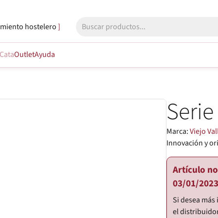
miento hostelero
Cata
Outlet
Ayuda
Serie
Marca:
Viejo Val
Innovación y or
Artículo n
03/01/2023
Si desea más 
el distribuido