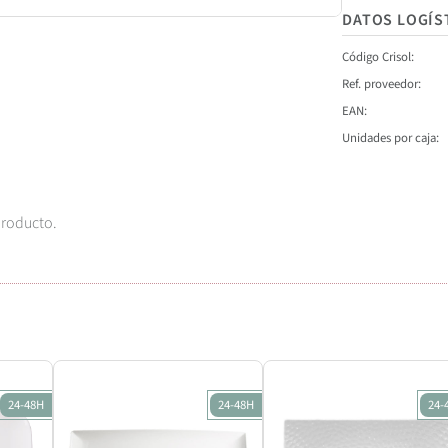
DATOS LOGÍS
Código Crisol
Ref. proveedor
EAN
Unidades por caja
producto.
24-48H
24-48H
24-