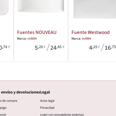
Fuentes NOUVEAU
Fuente Westwood
Marca:
mil994
Marca:
mil994
/
/
0
5
24
4
16
,74
€
,20
€
,45
€
,25
€
,7
 envíos y devoluciones
Legal
es de compra
Aviso legal
 pago
Privacidad
envío
Login con proveedores externos