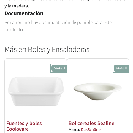
y la madera.
Documentación
Por ahora no hay documentación disponible para este
producto.
Más en Boles y Ensaladeras
24-48H
24-48H
Fuentes y boles
Bol cereales Sealine
Cookware
Marca:
DasSchöne
M