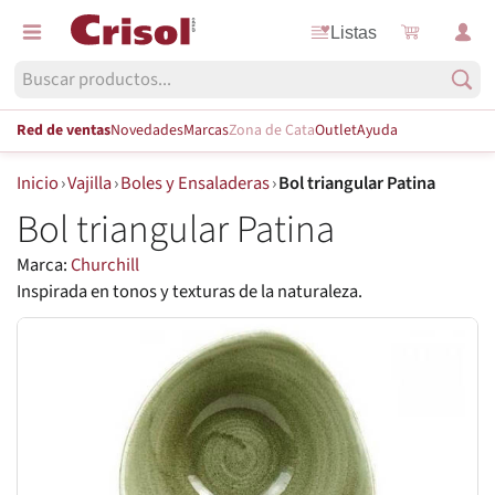
Listas
Red de ventas
Novedades
Marcas
Zona de Cata
Outlet
Ayuda
Inicio
›
Vajilla
›
Boles y Ensaladeras
›
Bol triangular Patina
Bol triangular Patina
Marca:
Churchill
Inspirada en tonos y texturas de la naturaleza.