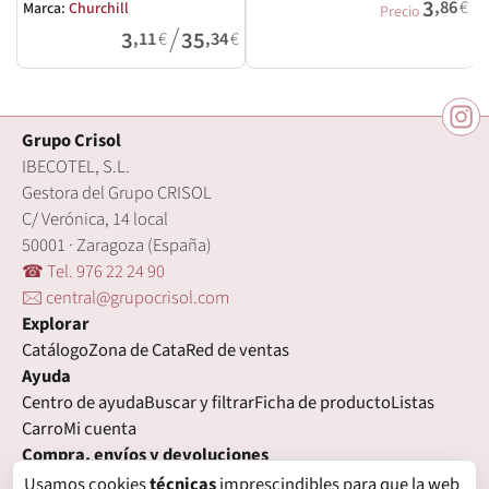
3
,86
€
Marca:
Churchill
Precio
/
3
35
,11
€
,34
€
Grupo Crisol
IBECOTEL, S.L.
Gestora del Grupo CRISOL
C/ Verónica, 14 local
50001 · Zaragoza (España)
☎ Tel. 976 22 24 90
🖂 central@grupocrisol.com
Explorar
Catálogo
Zona de Cata
Red de ventas
Ayuda
Centro de ayuda
Buscar y filtrar
Ficha de producto
Listas
Carro
Mi cuenta
Compra, envíos y devoluciones
Condiciones de compra
Formas de pago
Gastos de envío
Usamos cookies
técnicas
imprescindibles para que la web