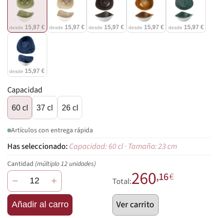
15,97 €
15,97 €
15,97 €
15,97 €
15,97 €
desde
desde
desde
desde
desde
15,97 €
desde
Capacidad
60 cl
37 cl
26 cl
Artículos con entrega rápida
Capacidad: 60 cl · Tamaño: 23 cm
Cantidad
(múltiplo 12 unidades)
260
,16
€
−
+
Total:
Ver carrito
Añadir al carro