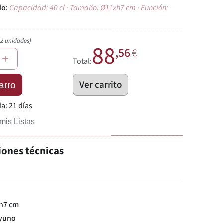
Capacidad: 40 cl · Tamaño: Ø11xh7 cm · Función:
12 unidades)
88
,56
€
+
Total:
Ver carrito
arro
da:
21 días
mis Listas
iones técnicas
h7 cm
yuno