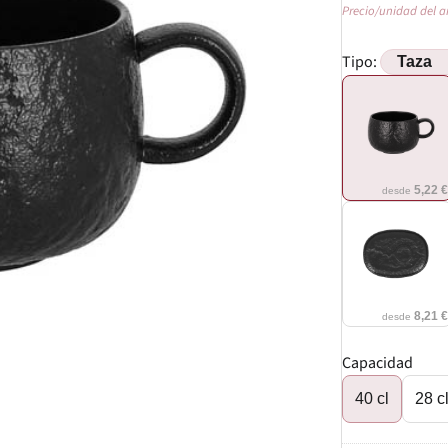
Precio/unidad del a
Tipo:
5,22 
desde
8,21 
desde
Capacidad
40 cl
28 c