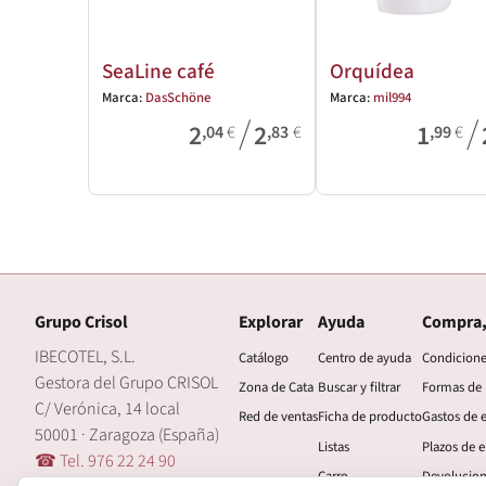
SeaLine café
Orquídea
Marca:
DasSchöne
Marca:
mil994
/
/
2
2
1
,04
€
,83
€
,99
€
Grupo Crisol
Explorar
Ayuda
Compra,
IBECOTEL, S.L.
Catálogo
Centro de ayuda
Condicion
Gestora del Grupo CRISOL
Zona de Cata
Buscar y filtrar
Formas de
C/ Verónica, 14 local
Red de ventas
Ficha de producto
Gastos de 
50001 · Zaragoza (España)
Listas
Plazos de e
☎ Tel. 976 22 24 90
Carro
Devolucio