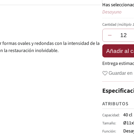
Desayuno
Cantidad
(múltiplo 
−
 formas ovales y redondas con la intensidad de la
n la restauración inolvidable.
Añadir al c
Entrega estima
Guardar en 
Especificac
ATRIBUTOS
40 cl
Capacidad
Ø11x
Tamaño
Desa
Función