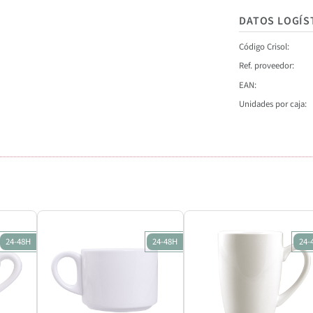
DATOS LOGÍS
Código Crisol
Ref. proveedor
EAN
Unidades por caja
24-48H
24-48H
24-