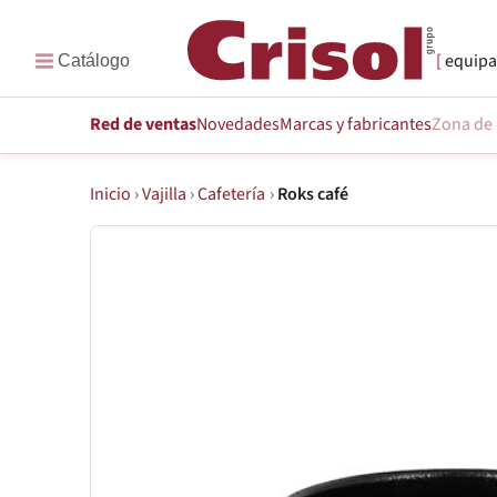
equipa
Red de ventas
Novedades
Marcas
y fabricantes
Zona de 
Inicio
›
Vajilla
›
Cafetería
›
Roks café