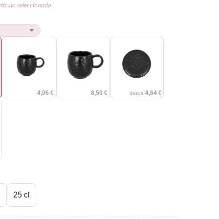
rtículo seleccionado
€
4,06 €
8,50 €
4,64 €
desde
€
l
25 cl