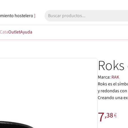
miento hostelero
Cata
Outlet
Ayuda
Roks 
Marca:
RAK
Roks es el símb
y redondas con l
Creando una exp
7
,38
€