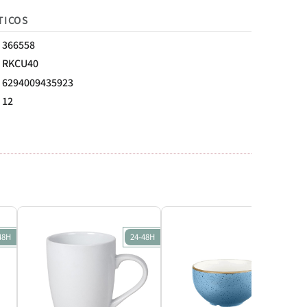
TICOS
366558
RKCU40
6294009435923
12
48H
24-48H
24-48H