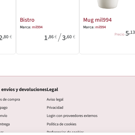
Bistro
Mug mil994
Marca:
mil994
Marca:
mil994
5
,1
/
Precio
2
1
3
,80
€
,86
€
,60
€
 envíos y devoluciones
Legal
es de compra
Aviso legal
 pago
Privacidad
envío
Login con proveedores externos
ntrega
Política de cookies
nes
Preferencias de cookies