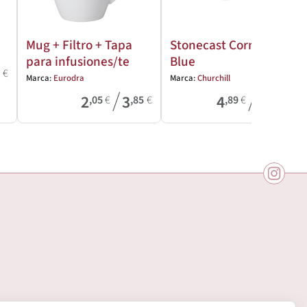
Mug + Filtro + Tapa
Stonecast Cornflower
para infusiones/te
Blue
3
€
Marca:
Eurodra
Marca:
Churchill
/
/
2
3
4
29
,05
€
,85
€
,89
€
,03
€