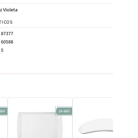
z Violeta
TICOS
87377
60588
5
48H
24-48H
24-48H