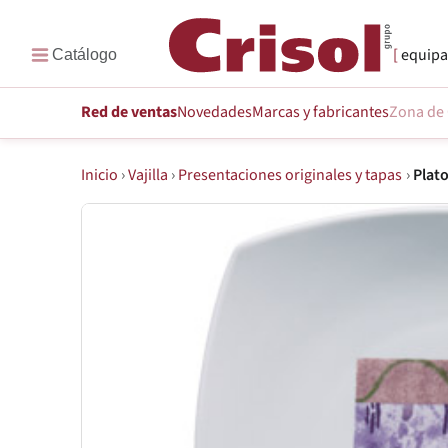
equipa
Red de ventas
Novedades
Marcas
y fabricantes
Zona de 
Inicio
›
Vajilla
›
Presentaciones originales y tapas
›
Plato