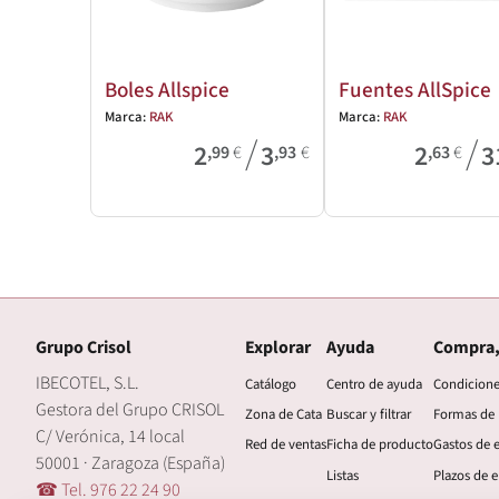
Boles Allspice
Fuentes AllSpice
Marca:
RAK
Marca:
RAK
/
/
2
3
2
3
,99
€
,93
€
,63
€
Grupo Crisol
Explorar
Ayuda
Compra,
IBECOTEL, S.L.
Catálogo
Centro de ayuda
Condicion
Gestora del Grupo CRISOL
Zona de Cata
Buscar y filtrar
Formas de
C/ Verónica, 14 local
Red de ventas
Ficha de producto
Gastos de 
50001 · Zaragoza (España)
Listas
Plazos de e
☎ Tel. 976 22 24 90