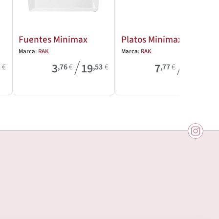
Fuentes Minimax
Platos Minimax
Marca:
RAK
Marca:
RAK
/
/
3
19
7
15
2
€
,76
€
,53
€
,77
€
,63
€