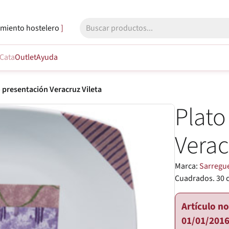
miento hostelero
Cata
Outlet
Ayuda
 presentación Veracruz Vileta
Plato
Verac
Marca:
Sarregu
Cuadrados. 30 
Artículo n
01/01/2016