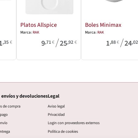
Platos Allspice
Boles Minimax
Marca:
RAK
Marca:
RAK
/
/
1
9
25
1
24
,35
€
,71
€
,92
€
,88
€
,0
 envíos y devoluciones
Legal
es de compra
Aviso legal
 pago
Privacidad
envío
Login con proveedores externos
ntrega
Política de cookies