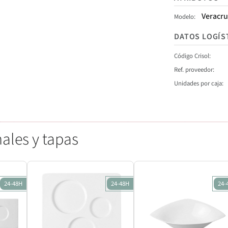
Veracru
Modelo
DATOS LOGÍS
Código Crisol
Ref. proveedor
Unidades por caja
ales y tapas
24-48H
24-48H
24-