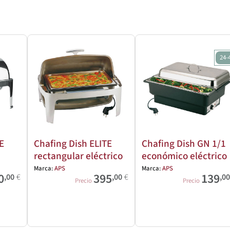
24-
E
Chafing Dish ELITE
Chafing Dish GN 1/1
rectangular eléctrico
económico eléctrico
Marca:
APS
Marca:
APS
0
395
139
,00
€
,00
€
,0
Precio
Precio