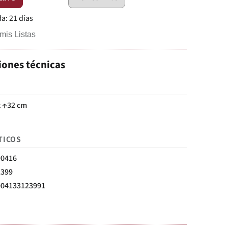
da:
21 días
mis Listas
iones técnicas
x ↑32 cm
TICOS
90416
2399
004133123991