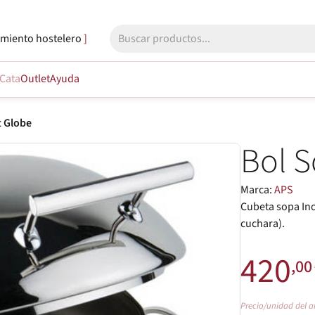
miento hostelero
Cata
Outlet
Ayuda
t Globe
Bol S
Marca:
APS
Cubeta sopa Ino
cuchara).
420
,00
Precio/unidad del a