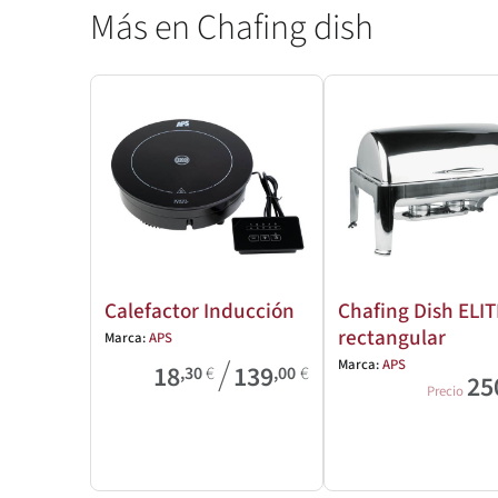
Más en Chafing dish
Calefactor Inducción
Chafing Dish ELIT
rectangular
Marca:
APS
/
Marca:
APS
18
139
,30
€
,00
€
25
Precio