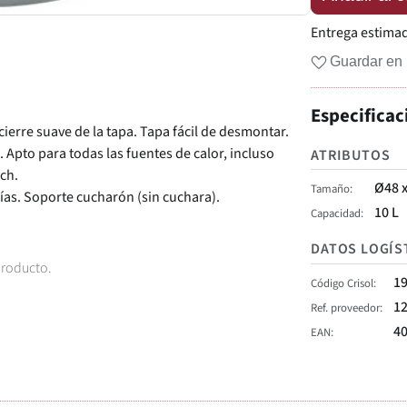
Entrega estima
Guardar en 
Especificac
cierre suave de la tapa. Tapa fácil de desmontar.
Apto para todas las fuentes de calor, incluso
ATRIBUTOS
ch.
Ø48 
Tamaño
rías. Soporte cucharón (sin cuchara).
10 L
Capacidad
DATOS LOGÍS
producto.
1
Código Crisol
1
Ref. proveedor
4
EAN