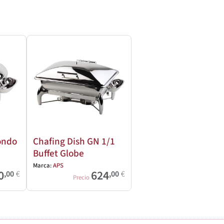
ondo
Chafing Dish GN 1/1
Buffet Globe
Marca:
APS
0
624
,00
€
,00
€
Precio