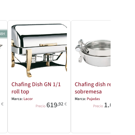
48H
Chafing Dish GN 1/1
Chafing dish redondo
roll top
sobremesa
Marca:
Lacor
Marca:
Pujadas
619
1.008
0
€
,92
€
,26
€
Precio
Precio