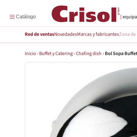
equipa
Red de ventas
Novedades
Marcas
y fabricantes
Zona de 
Inicio
›
Buffet y Catering
›
Chafing dish
›
Bol Sopa Buffe