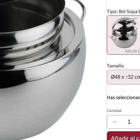
Tipo:
Bol Sopa 
420,00 
Tamaño
Ø48 x ↑32 c
Cantidad
−
Añadir al c