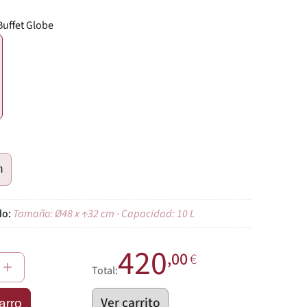
Buffet Globe
€
m
Tamaño: Ø48 x ↑32 cm · Capacidad: 10 L
420
,00
€
+
Total:
Ver carrito
arro