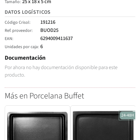
25 x 18 x 5 cm
Tamaño
DATOS LOGÍSTICOS
191216
Código Crisol
BUOD25
Ref. proveedor
6294009411637
EAN
6
Unidades por caja
Documentación
Por ahora no hay documentación disponible para este
producto.
Más en Porcelana Buffet
24-48H