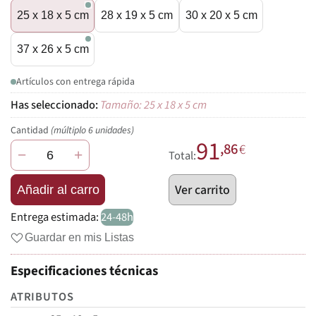
25 x 18 x 5 cm
28 x 19 x 5 cm
30 x 20 x 5 cm
37 x 26 x 5 cm
Artículos con entrega rápida
Tamaño: 25 x 18 x 5 cm
Cantidad
(múltiplo 6 unidades)
91
,86
€
−
+
Total:
Ver carrito
Añadir al carro
Entrega estimada:
24-48h
Guardar en mis Listas
Especificaciones técnicas
ATRIBUTOS