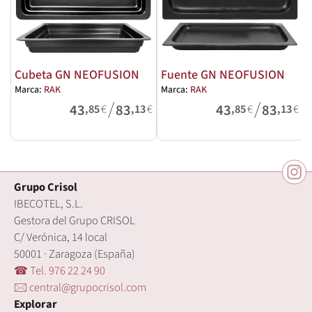
Cubeta GN NEOFUSION
Fuente GN NEOFUSION
Marca:
RAK
Marca:
RAK
/
/
M
43
83
43
83
,85
€
,13
€
,85
€
,13
€
Grupo Crisol
IBECOTEL, S.L.
Gestora del Grupo CRISOL
C/ Verónica, 14 local
50001 · Zaragoza (España)
☎ Tel. 976 22 24 90
🖂 central@grupocrisol.com
Explorar