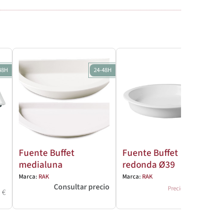
48H
24-48H
Fuente Buffet
Fuente Buffet
medialuna
redonda Ø39
Marca:
RAK
Marca:
RAK
64
,94
€
Consultar precio
Precio
5
€