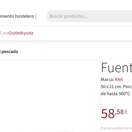
miento hostelero
Cata
Outlet
Ayuda
l pescado
Fuent
Marca:
RAK
56 x 21 cm. Por
de hasta 300ºC.
58
,58
€
Precio/unidad del a