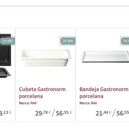
24-48H
24-48H
24-
Cubeta Gastronorm
Bandeja Gastronorm
porcelana
porcelana
Marca:
RAK
Marca:
RAK
/
/
3
29
56
21
56
,13
€
,78
€
,55
€
,44
€
,5