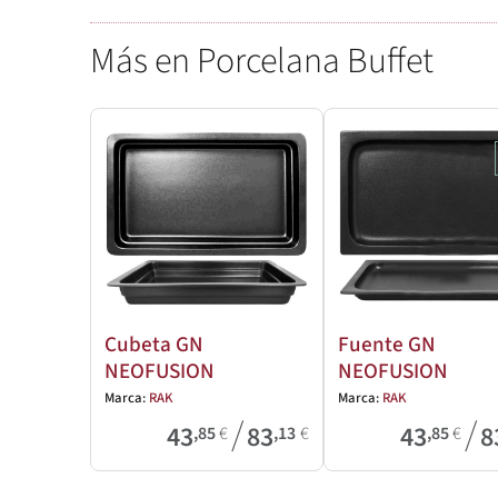
Más en Porcelana Buffet
Cubeta GN
Fuente GN
NEOFUSION
NEOFUSION
Marca:
RAK
Marca:
RAK
/
/
43
83
43
8
,85
€
,13
€
,85
€