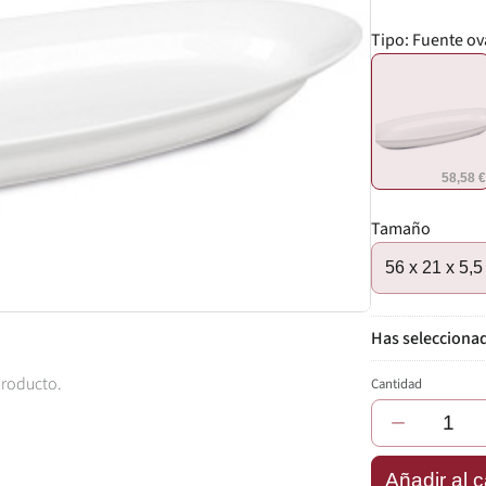
Tipo:
Fuente ov
58,58 
Tamaño
56 x 21 x 5,
producto.
Cantidad
−
Añadir al c