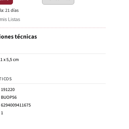
da:
21 días
mis Listas
iones técnicas
21 x 5,5 cm
TICOS
191220
BUOP56
6294009411675
1