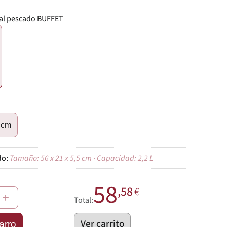
al pescado BUFFET
€
5 cm
Tamaño: 56 x 21 x 5,5 cm · Capacidad: 2,2 L
58
,58
€
+
Total:
Ver carrito
arro