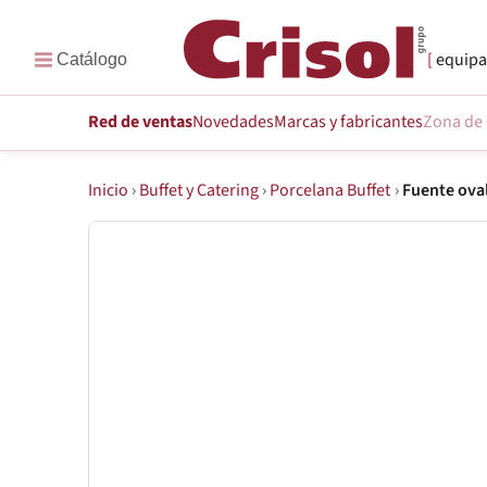
equipa
Red de ventas
Novedades
Marcas
y fabricantes
Zona de 
Inicio
›
Buffet y Catering
›
Porcelana Buffet
›
Fuente ova