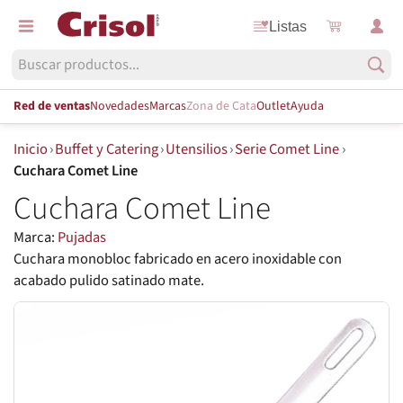
Listas
Red de ventas
Novedades
Marcas
Zona de Cata
Outlet
Ayuda
Inicio
›
Buffet y Catering
›
Utensilios
›
Serie Comet Line
›
Cuchara Comet Line
Cuchara Comet Line
Marca:
Pujadas
Cuchara monobloc fabricado en acero inoxidable con
acabado pulido satinado mate.