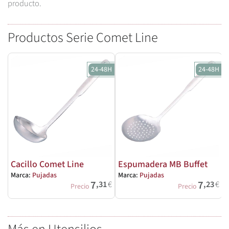
producto.
Productos Serie Comet Line
24-48H
24-48H
Cacillo Comet Line
Espumadera MB Buffet
Marca:
Pujadas
Marca:
Pujadas
M
7
7
,31
€
,23
€
Precio
Precio