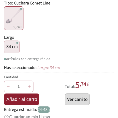
Tipo:
Cuchara Comet Line
5,74 €
Largo
34 cm
Artículos con entrega rápida
Largo: 34 cm
Cantidad
5
,74
€
−
+
Total:
Ver carrito
Añadir al carro
Entrega estimada:
24-48h
Guardar en mis Listas