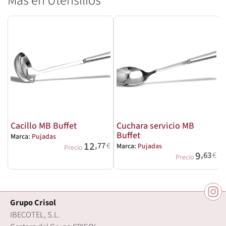
Más en Utensilios
Cacillo MB Buffet
Cuchara servicio MB
Buffet
Marca:
Pujadas
M
12
,77
€
Marca:
Pujadas
Precio
9
,63
€
Precio
Grupo Crisol
IBECOTEL, S.L.