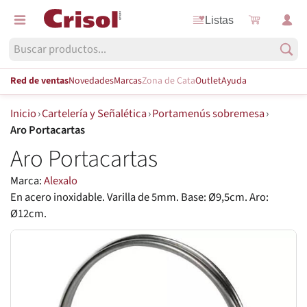
Listas
Red de ventas
Novedades
Marcas
Zona de Cata
Outlet
Ayuda
Inicio
›
Cartelería y Señalética
›
Portamenús sobremesa
›
Aro Portacartas
Aro Portacartas
Marca:
Alexalo
En acero inoxidable. Varilla de 5mm. Base: Ø9,5cm. Aro:
Ø12cm.