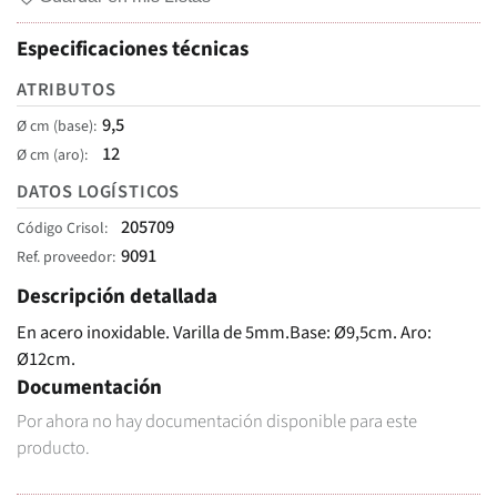
Especificaciones técnicas
ATRIBUTOS
9,5
Ø cm (base)
12
Ø cm (aro)
DATOS LOGÍSTICOS
205709
Código Crisol
9091
Ref. proveedor
Descripción detallada
En acero inoxidable. Varilla de 5mm.Base: Ø9,5cm. Aro:
Ø12cm.
Documentación
Por ahora no hay documentación disponible para este
producto.