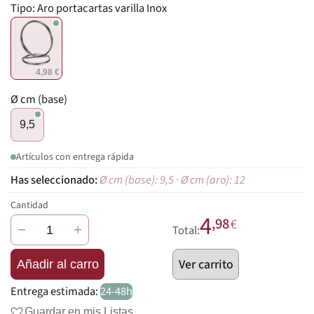
Tipo:
Aro portacartas varilla Inox
4,98 €
Ø cm (base)
9,5
Artículos con entrega rápida
Ø cm (base): 9,5 · Ø cm (aro): 12
Cantidad
4
,98
€
−
+
Total:
Ver carrito
Añadir al carro
Entrega estimada:
24-48h
Guardar en mis Listas