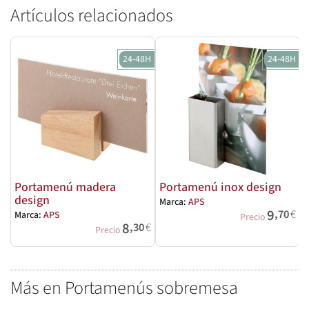
Artículos relacionados
24-48H
24-48H
Portamenú madera
Portamenú inox design
design
Marca:
APS
9
,70
€
Marca:
APS
Precio
8
,30
€
Precio
Más en Portamenús sobremesa