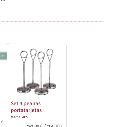
48H
Set 4 peanas
portatarjetas
Marca:
APS
0
€
/
,90
€
,10
€