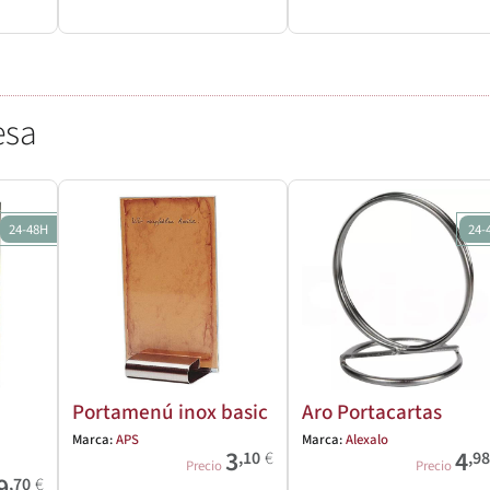
esa
24-48H
24-
Portamenú inox basic
Aro Portacartas
Marca:
APS
Marca:
Alexalo
3
4
,10
€
,9
Precio
Precio
9
,70
€