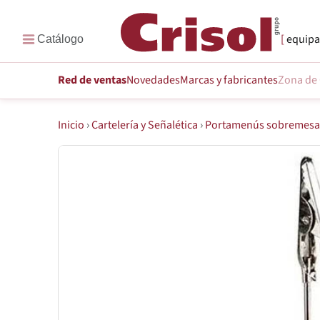
equipa
Red de ventas
Novedades
Marcas
y fabricantes
Zona de 
Inicio
›
Cartelería y Señalética
›
Portamenús sobremes