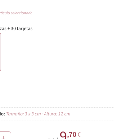
rtículo seleccionado
zas + 30 tarjetas
€
Tamaño: 3 x 3 cm · Altura: 12 cm
9
,70
€
+