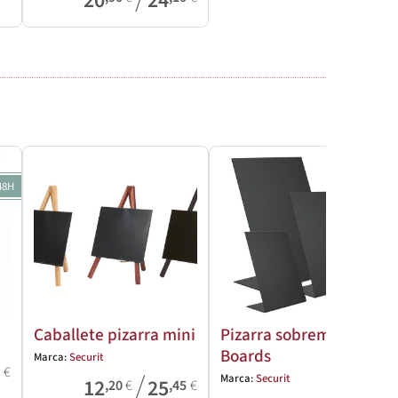
20
24
48H
Caballete pizarra mini
Pizarra sobremesa L-
Boards
Marca:
Securit
8
€
/
Marca:
Securit
12
25
,20
€
,45
€