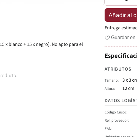
Añadir al c
Entrega estima
Guardar en 
15 x blanco + 15 x negro). No apto para el
Especificac
ATRIBUTOS
producto.
3 x 3 c
Tamaño
12 cm
Altura
DATOS LOGÍS
Código Crisol
Ref. proveedor
EAN