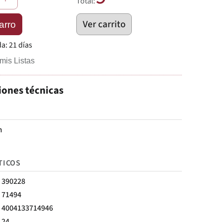
Total:
Ver carrito
arro
da:
21 días
mis Listas
iones técnicas
m
TICOS
390228
71494
4004133714946
24