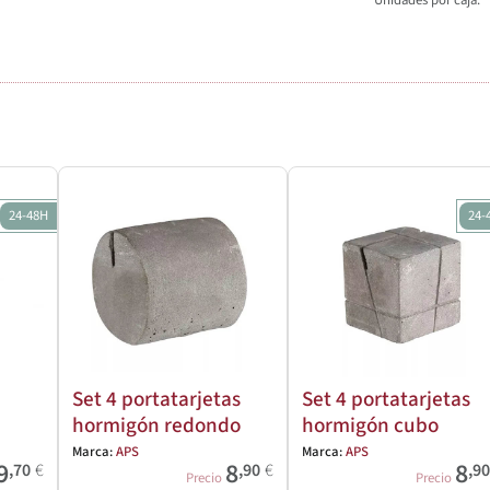
Unidades por caja
24-48H
24-
Set 4 portatarjetas
Set 4 portatarjetas
hormigón redondo
hormigón cubo
Marca:
APS
Marca:
APS
9
8
8
,70
€
,90
€
,9
Precio
Precio