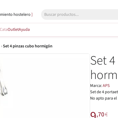
miento hostelero
Cata
Outlet
Ayuda
a
›
Set 4 pinzas cubo hormigón
Set 4
horm
Marca:
APS
Set de 4 portaet
No apto para el 
9
,70
€