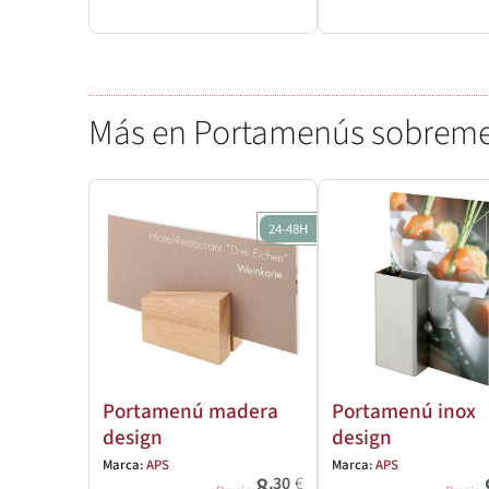
Más en Portamenús sobrem
24-48H
Portamenú madera
Portamenú inox
design
design
Marca:
APS
Marca:
APS
8
,30
€