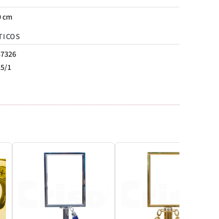
0 cm
TICOS
87326
25/1