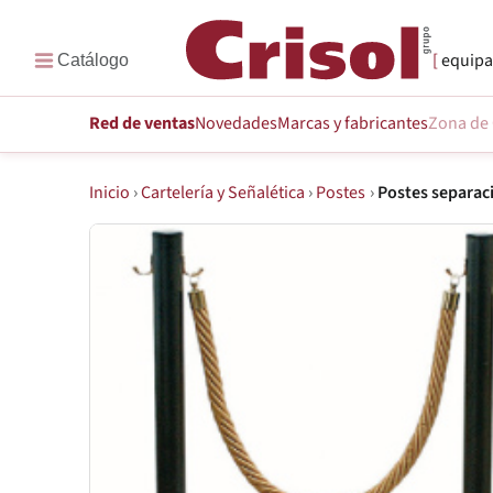
equipa
Red de ventas
Novedades
Marcas
y fabricantes
Zona de 
Inicio
›
Cartelería y Señalética
›
Postes
›
Postes separac