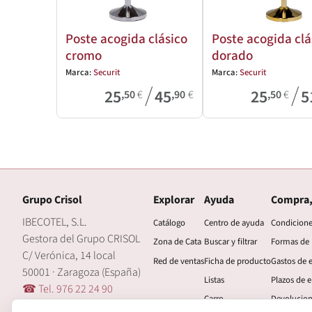
Poste acogida clásico
Poste acogida clá
cromo
dorado
Marca:
Securit
Marca:
Securit
/
/
25
45
25
5
,50
€
,90
€
,50
€
Grupo Crisol
Explorar
Ayuda
Compra,
IBECOTEL, S.L.
Catálogo
Centro de ayuda
Condicion
Gestora del Grupo CRISOL
Zona de Cata
Buscar y filtrar
Formas de
C/ Verónica, 14 local
Red de ventas
Ficha de producto
Gastos de 
50001 · Zaragoza (España)
Listas
Plazos de e
☎ Tel. 976 22 24 90
Carro
Devolucio
🖂 central@grupocrisol.com