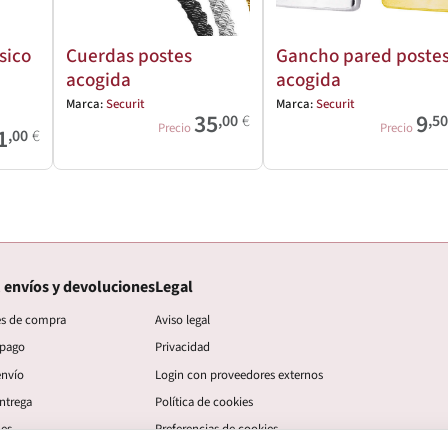
sico
Cuerdas postes
Gancho pared poste
acogida
acogida
Marca:
Securit
Marca:
Securit
35
9
,00
€
,5
Precio
Precio
1
,00
€
 envíos y devoluciones
Legal
es de compra
Aviso legal
 pago
Privacidad
envío
Login con proveedores externos
ntrega
Política de cookies
nes
Preferencias de cookies