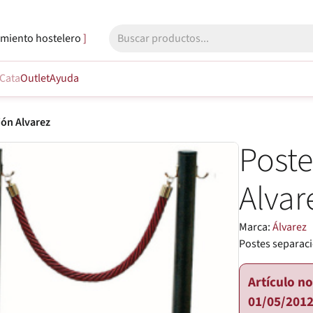
miento hostelero
Cata
Outlet
Ayuda
ión Alvarez
Poste
Alvar
Marca:
Álvarez
Postes separaci
Artículo n
01/05/2012