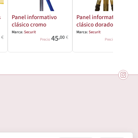
s
Panel informativo
Panel informativo
clásico cromo
clásico dorado
Marca:
Securit
Marca:
Securit
45
49
0
€
,00
€
,00
€
Precio
Precio