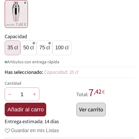
7,42 €
desde
Capacidad
35 cl
50 cl
75 cl
100 cl
Artículos con entrega rápida
Capacidad: 35 cl
Cantidad
7
,42
€
−
+
Total:
Ver carrito
Añadir al carro
Entrega estimada:
14 días
Guardar en mis Listas