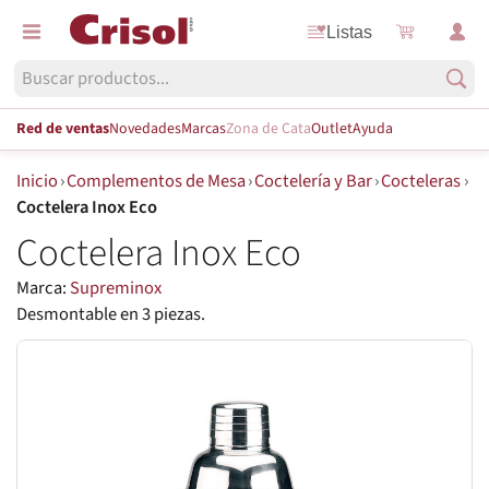
Listas
Red de ventas
Novedades
Marcas
Zona de Cata
Outlet
Ayuda
Inicio
›
Complementos de Mesa
›
Coctelería y Bar
›
Cocteleras
›
Coctelera Inox Eco
Coctelera Inox Eco
Marca:
Supreminox
Desmontable en 3 piezas.