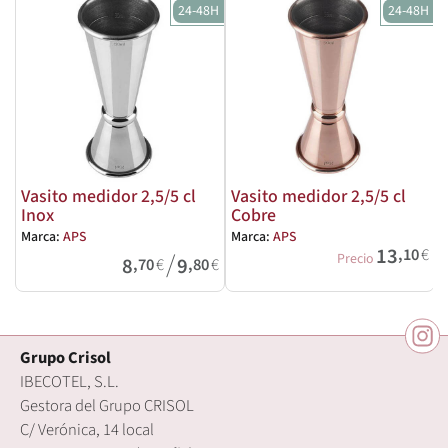
24-48H
24-48H
Vasito medidor 2,5/5 cl
Vasito medidor 2,5/5 cl
Inox
Cobre
M
Marca:
APS
Marca:
APS
13
,10
€
/
Precio
8
9
,70
€
,80
€
Grupo Crisol
IBECOTEL, S.L.
Gestora del Grupo CRISOL
C/ Verónica, 14 local