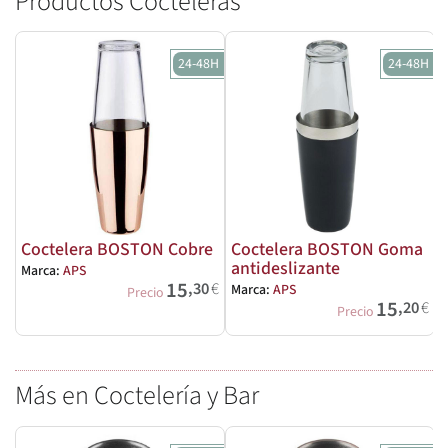
Productos Cocteleras
24-48H
24-48H
Coctelera BOSTON Cobre
Coctelera BOSTON Goma
antideslizante
Marca:
APS
M
15
,30
€
Marca:
APS
Precio
15
,20
€
Precio
Más en Coctelería y Bar