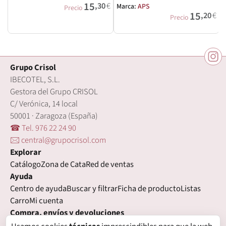
15
,30
€
Marca:
APS
Precio
15
,20
€
Precio
Grupo Crisol
IBECOTEL, S.L.
Gestora del Grupo CRISOL
C/ Verónica, 14 local
50001 · Zaragoza (España)
☎ Tel. 976 22 24 90
🖂 central@grupocrisol.com
Explorar
Catálogo
Zona de Cata
Red de ventas
Ayuda
Centro de ayuda
Buscar y filtrar
Ficha de producto
Listas
Carro
Mi cuenta
Compra, envíos y devoluciones
Condiciones de compra
Formas de pago
Gastos de envío