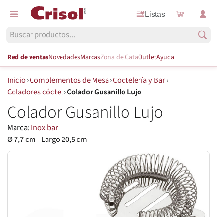
Listas
Red de ventas
Novedades
Marcas
Zona de Cata
Outlet
Ayuda
Inicio
›
Complementos de Mesa
›
Coctelería y Bar
›
Coladores cóctel
›
Colador Gusanillo Lujo
Colador Gusanillo Lujo
Marca:
Inoxibar
Ø 7,7 cm - Largo 20,5 cm