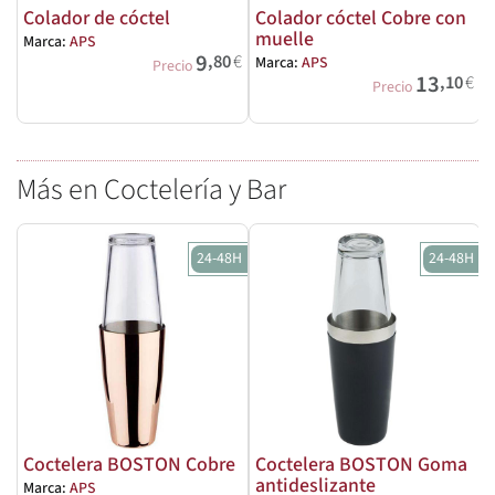
Colador de cóctel
Colador cóctel Cobre con
muelle
Marca:
APS
9
,80
€
Marca:
APS
M
Precio
13
,10
€
Precio
Más en Coctelería y Bar
24-48H
24-48H
Coctelera BOSTON Cobre
Coctelera BOSTON Goma
antideslizante
Marca:
APS
M