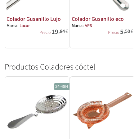
Colador Gusanillo Lujo
Colador Gusanillo eco
Marca:
Lacor
Marca:
APS
19
5
,84
€
,50
€
M
Precio
Precio
Productos Coladores cóctel
24-48H