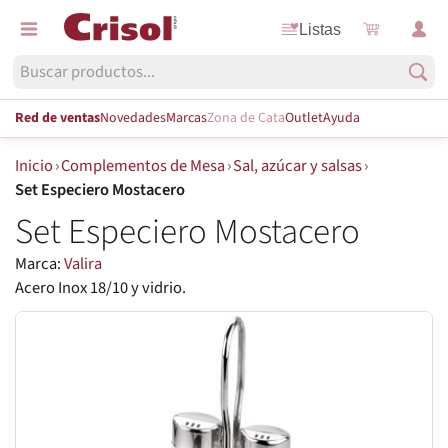
Listas
Red de ventas
Novedades
Marcas
Zona de Cata
Outlet
Ayuda
Inicio
›
Complementos de Mesa
›
Sal, azúcar y salsas
›
Set Especiero Mostacero
Set Especiero Mostacero
Marca:
Valira
Acero Inox 18/10 y vidrio.