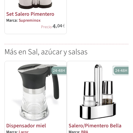
Set Salero Pimentero
Marca:
Supreminox
4
,04
€
Precio
Más en Sal, azúcar y salsas
24-48H
24-48H
Dispensador miel
Salero/Pimentero Bella
Marca:
Lacor
Marca:
BRA