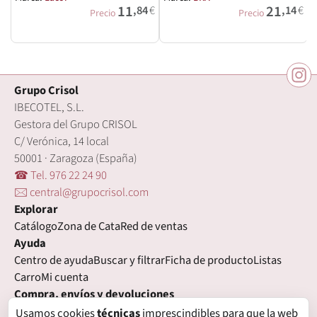
11
21
,84
€
,14
€
M
Precio
Precio
Grupo Crisol
IBECOTEL, S.L.
Gestora del Grupo CRISOL
C/ Verónica, 14 local
50001 · Zaragoza (España)
☎ Tel. 976 22 24 90
🖂 central@grupocrisol.com
Explorar
Catálogo
Zona de Cata
Red de ventas
Ayuda
Centro de ayuda
Buscar y filtrar
Ficha de producto
Listas
Carro
Mi cuenta
Compra, envíos y devoluciones
Condiciones de compra
Formas de pago
Gastos de envío
Usamos cookies
técnicas
imprescindibles para que la web