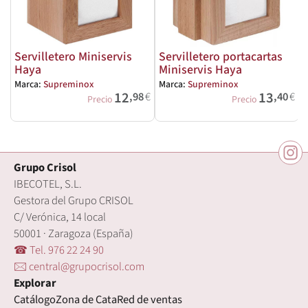
Servilletero Miniservis
Servilletero portacartas
Haya
Miniservis Haya
Marca:
Supreminox
Marca:
Supreminox
M
12
13
,98
€
,40
€
Precio
Precio
Grupo Crisol
IBECOTEL, S.L.
Gestora del Grupo CRISOL
C/ Verónica, 14 local
50001 · Zaragoza (España)
☎ Tel. 976 22 24 90
🖂 central@grupocrisol.com
Explorar
Catálogo
Zona de Cata
Red de ventas