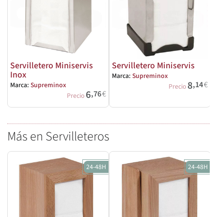
Servilletero Miniservis
Servilletero Miniservis
Inox
Marca:
Supreminox
8
,14
€
Marca:
Supreminox
M
Precio
6
,76
€
Precio
Más en Servilleteros
24-48H
24-48H