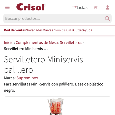
Listas
Red de ventas
Novedades
Marcas
Zona de Cata
Outlet
Ayuda
Inicio
›
Complementos de Mesa
›
Servilleteros
›
Servilletero Miniservis palillero
Servilletero Miniservis
palillero
Marca:
Supreminox
Para servilletas Mini-Servis con palillero. Base de plástico
negro.