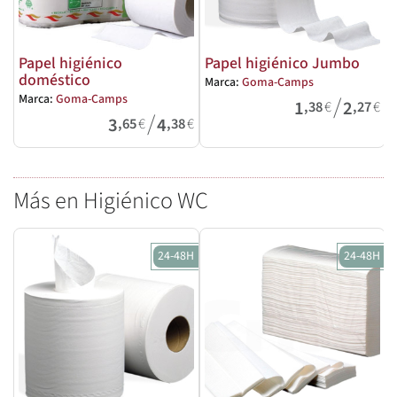
Papel higiénico
Papel higiénico Jumbo
doméstico
Marca:
Goma-Camps
/
Marca:
Goma-Camps
1
2
,38
€
,27
€
/
3
4
,65
€
,38
€
Más en Higiénico WC
24-48H
24-48H