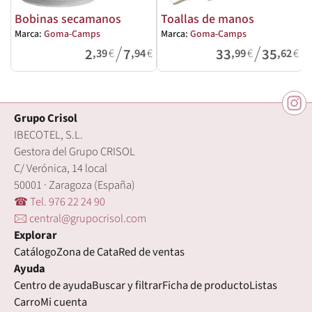
Bobinas secamanos
Toallas de manos
Marca:
Goma-Camps
Marca:
Goma-Camps
/
/
2
7
33
35
,39
€
,94
€
,99
€
,62
€
Grupo Crisol
IBECOTEL, S.L.
Gestora del Grupo CRISOL
C/ Verónica, 14 local
50001 · Zaragoza (España)
☎ Tel. 976 22 24 90
🖂 central@grupocrisol.com
Explorar
Catálogo
Zona de Cata
Red de ventas
Ayuda
Centro de ayuda
Buscar y filtrar
Ficha de producto
Listas
Carro
Mi cuenta