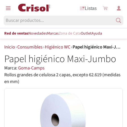
Listas
Red de ventas
Novedades
Marcas
Zona de Cata
Outlet
Ayuda
Inicio
›
Consumibles
›
Higiénico WC
›
Papel higiénico Maxi-Jumbo
Papel higiénico Maxi-Jumbo
Marca:
Goma-Camps
Rollos grandes de celulosa 2 capas, excepto 62.619 (medidas
en mm)