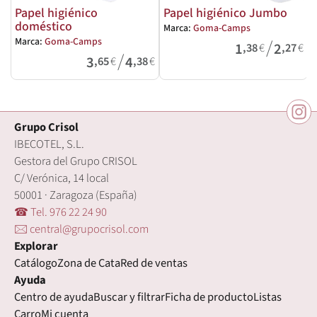
Papel higiénico
Papel higiénico Jumbo
doméstico
Marca:
Goma-Camps
M
/
Marca:
Goma-Camps
1
2
,38
€
,27
€
/
3
4
,65
€
,38
€
Grupo Crisol
IBECOTEL, S.L.
Gestora del Grupo CRISOL
C/ Verónica, 14 local
50001 · Zaragoza (España)
☎ Tel. 976 22 24 90
🖂 central@grupocrisol.com
Explorar
Catálogo
Zona de Cata
Red de ventas
Ayuda
Centro de ayuda
Buscar y filtrar
Ficha de producto
Listas
Carro
Mi cuenta