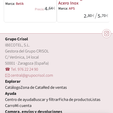
Acero Inox
Marca:
Betik
4
,64
€
Marca:
APS
M
Precio
/
2
5
,80
€
,70
€
Grupo Crisol
IBECOTEL, S.L.
Gestora del Grupo CRISOL
C/ Verónica, 14 local
50001 · Zaragoza (España)
☎ Tel. 976 22 24 90
🖂 central@grupocrisol.com
Explorar
Catálogo
Zona de Cata
Red de ventas
Ayuda
Centro de ayuda
Buscar y filtrar
Ficha de producto
Listas
Carro
Mi cuenta
Compra, envíos y devoluciones