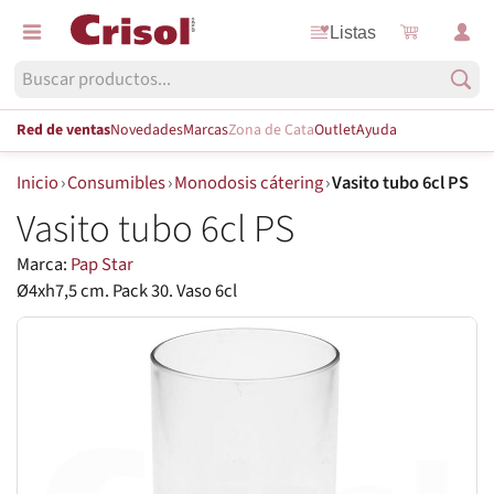
Listas
Red de ventas
Novedades
Marcas
Zona de Cata
Outlet
Ayuda
Inicio
›
Consumibles
›
Monodosis cátering
›
Vasito tubo 6cl PS
Vasito tubo 6cl PS
Marca:
Pap Star
Ø4xh7,5 cm. Pack 30. Vaso 6cl