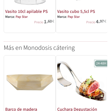
Vasito 10cl apilable PS
Vasito cubo 5,5cl PS
Marca:
Pap Star
Marca:
Pap Star
M
1
4
,60
€
,97
€
Precio
Precio
Más en Monodosis cátering
24-48H
Barco de madera
Cuchara Degustación