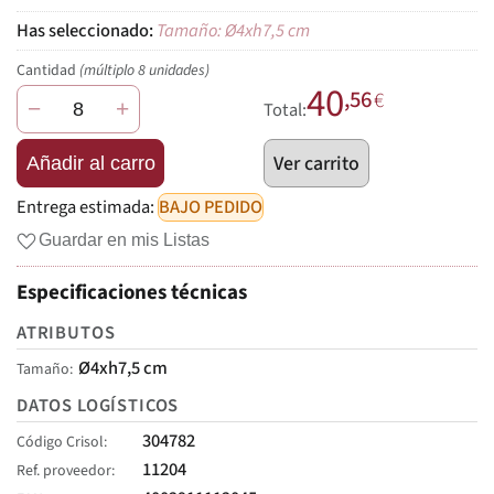
Tamaño: Ø4xh7,5 cm
Cantidad
(múltiplo 8 unidades)
40
,56
€
−
+
Total:
Ver carrito
Añadir al carro
Entrega estimada:
BAJO PEDIDO
Guardar en mis Listas
Especificaciones técnicas
ATRIBUTOS
Ø4xh7,5 cm
Tamaño
DATOS LOGÍSTICOS
304782
Código Crisol
11204
Ref. proveedor