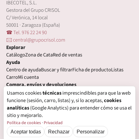
IBECOTEL, S.L.
Gestora del Grupo CRISOL
C/ Verónica, 14 local
50001 · Zaragoza (España)
☎ Tel. 976 22 24 90
🖂 central@grupocrisol.com
Explorar
Catálogo
Zona de Cata
Red de ventas
Ayuda
Centro de ayuda
Buscar y filtrar
Ficha de producto
Listas
Carro
Mi cuenta
Compra, envíos y devoluciones
Condiciones de compra
Formas de pago
Gastos de envío
Usamos cookies
técnicas
imprescindibles para que la web
Plazos de entrega
Devoluciones
Garantía
funcione (sesión, carro, listas) y, si lo aceptas,
cookies
Legal
analíticas
(Google Analytics) para entender cómo se usa el
Aviso legal
Privacidad
Login con proveedores externos
sitio y mejorarlo.
Política de cookies
Preferencias de cookies
Política de cookies
·
Privacidad
Aceptar todas
Rechazar
Personalizar
© Grupo Crisol, 2026 — IBECOTEL, S.L. Todos los derechos reservados.