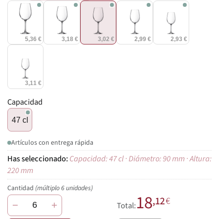
5,36 €
3,18 €
3,02 €
2,99 €
2,93 €
3,11 €
Capacidad
47 cl
Artículos con entrega rápida
Capacidad: 47 cl · Diámetro: 90 mm · Altura:
220 mm
Cantidad
(múltiplo 6 unidades)
18
,12
€
−
+
Total: