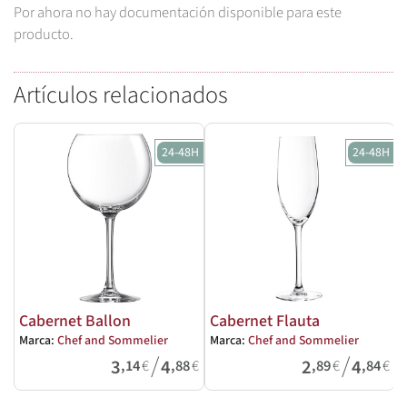
Por ahora no hay documentación disponible para este
producto.
Artículos relacionados
24-48H
24-48H
Cabernet Ballon
Cabernet Flauta
Marca:
Chef and Sommelier
Marca:
Chef and Sommelier
M
/
/
3
4
2
4
,14
€
,88
€
,89
€
,84
€