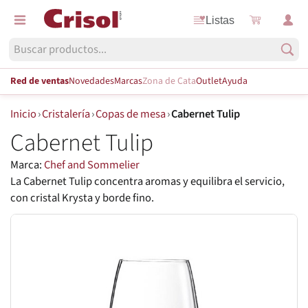
Listas
Red de ventas
Novedades
Marcas
Zona de Cata
Outlet
Ayuda
Inicio
›
Cristalería
›
Copas de mesa
›
Cabernet Tulip
Cabernet Tulip
Marca:
Chef and Sommelier
La Cabernet Tulip concentra aromas y equilibra el servicio,
con cristal Krysta y borde fino.