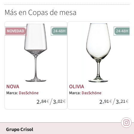
Más en Copas de mesa
NOVEDAD
24-48H
24-48H
NOVA
OLIVIA
Marca:
DasSchöne
Marca:
DasSchöne
M
/
/
2
3
2
3
,84
€
,02
€
,91
€
,21
€
Grupo Crisol