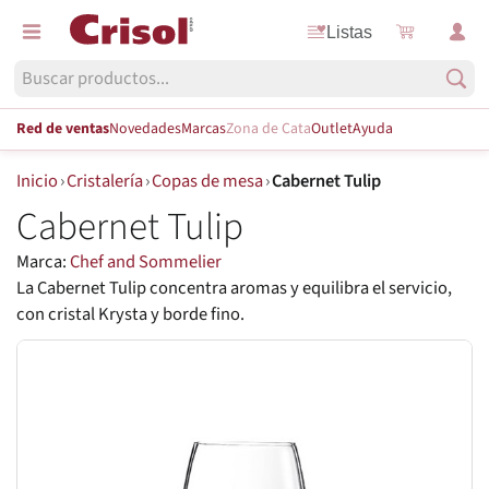
Listas
Red de ventas
Novedades
Marcas
Zona de Cata
Outlet
Ayuda
Inicio
›
Cristalería
›
Copas de mesa
›
Cabernet Tulip
Cabernet Tulip
Marca:
Chef and Sommelier
La Cabernet Tulip concentra aromas y equilibra el servicio,
con cristal Krysta y borde fino.