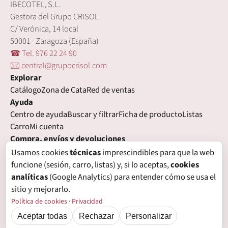
IBECOTEL, S.L.
Gestora del Grupo CRISOL
C/ Verónica, 14 local
50001 · Zaragoza (España)
☎ Tel. 976 22 24 90
🖂 central@grupocrisol.com
Explorar
Catálogo
Zona de Cata
Red de ventas
Ayuda
Centro de ayuda
Buscar y filtrar
Ficha de producto
Listas
Carro
Mi cuenta
Compra, envíos y devoluciones
Condiciones de compra
Formas de pago
Gastos de envío
Usamos cookies
técnicas
imprescindibles para que la web
Plazos de entrega
Devoluciones
Garantía
funcione (sesión, carro, listas) y, si lo aceptas,
cookies
Legal
analíticas
(Google Analytics) para entender cómo se usa el
Aviso legal
Privacidad
Login con proveedores externos
sitio y mejorarlo.
Política de cookies
Preferencias de cookies
Política de cookies
·
Privacidad
Aceptar todas
Rechazar
Personalizar
© Grupo Crisol, 2026 — IBECOTEL, S.L. Todos los derechos reservados.