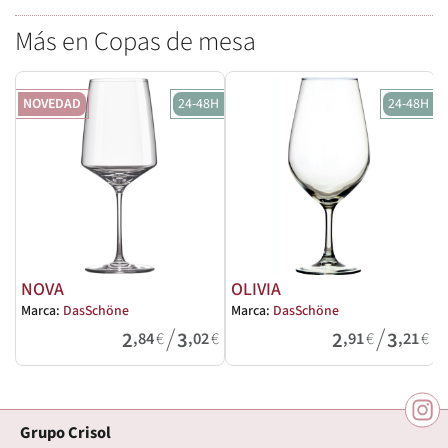
Más en Copas de mesa
NOVEDAD
24-48H
24-48H
NOVA
OLIVIA
Marca:
DasSchöne
Marca:
DasSchöne
M
/
/
2
3
2
3
,84
€
,02
€
,91
€
,21
€
Grupo Crisol