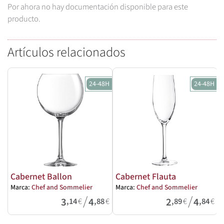
Por ahora no hay documentación disponible para este
producto.
Artículos relacionados
24-48H
24-48H
Cabernet Ballon
Cabernet Flauta
Marca:
Chef and Sommelier
Marca:
Chef and Sommelier
M
/
/
3
4
2
4
,14
€
,88
€
,89
€
,84
€