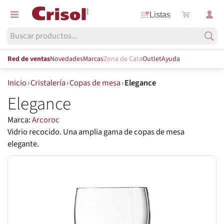
Listas
Red de ventas
Novedades
Marcas
Zona de Cata
Outlet
Ayuda
Inicio
›
Cristalería
›
Copas de mesa
›
Elegance
Elegance
Marca:
Arcoroc
Vidrio recocido. Una amplia gama de copas de mesa
elegante.