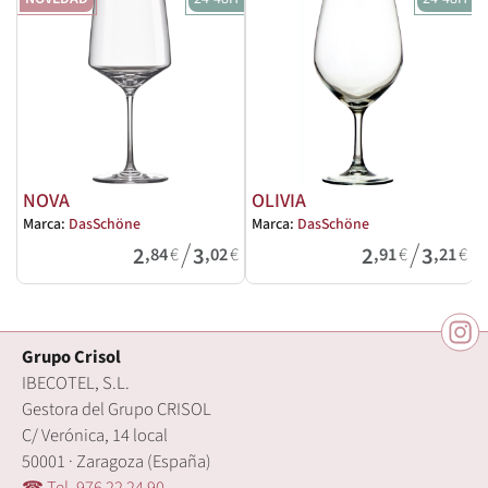
NOVA
OLIVIA
Marca:
DasSchöne
Marca:
DasSchöne
M
/
/
2
3
2
3
,84
€
,02
€
,91
€
,21
€
Grupo Crisol
IBECOTEL, S.L.
Gestora del Grupo CRISOL
C/ Verónica, 14 local
50001 · Zaragoza (España)
☎ Tel. 976 22 24 90