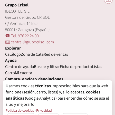
Grupo Crisol
IBECOTEL, S.L.
Gestora del Grupo CRISOL
C/ Verónica, 14 local
50001 · Zaragoza (España)
☎ Tel. 976 22 24 90
🖂 central@grupocrisol.com
Explorar
Catálogo
Zona de Cata
Red de ventas
Ayuda
Centro de ayuda
Buscar y filtrar
Ficha de producto
Listas
Carro
Mi cuenta
Compra, envíos y devoluciones
Condiciones de compra
Formas de pago
Gastos de envío
Usamos cookies
técnicas
imprescindibles para que la web
Plazos de entrega
Devoluciones
Garantía
funcione (sesión, carro, listas) y, si lo aceptas,
cookies
Legal
analíticas
(Google Analytics) para entender cómo se usa el
Aviso legal
Privacidad
Login con proveedores externos
sitio y mejorarlo.
Política de cookies
Preferencias de cookies
Política de cookies
·
Privacidad