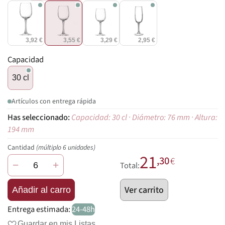
3,92 €
3,55 €
3,29 €
2,95 €
Capacidad
30 cl
Artículos con entrega rápida
Capacidad: 30 cl · Diámetro: 76 mm · Altura:
194 mm
Cantidad
(múltiplo 6 unidades)
21
,30
€
−
+
Total:
Ver carrito
Añadir al carro
Entrega estimada:
24-48h
Guardar en mis Listas