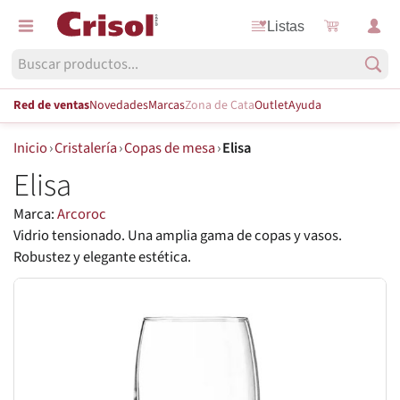
Listas
Red de ventas
Novedades
Marcas
Zona de Cata
Outlet
Ayuda
Inicio
›
Cristalería
›
Copas de mesa
›
Elisa
Elisa
Marca:
Arcoroc
Vidrio tensionado. Una amplia gama de copas y vasos.
Robustez y elegante estética.