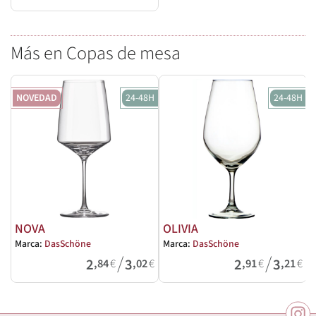
Más en Copas de mesa
NOVEDAD
24-48H
24-48H
NOVA
OLIVIA
Marca:
DasSchöne
Marca:
DasSchöne
M
/
/
2
3
2
3
,84
€
,02
€
,91
€
,21
€