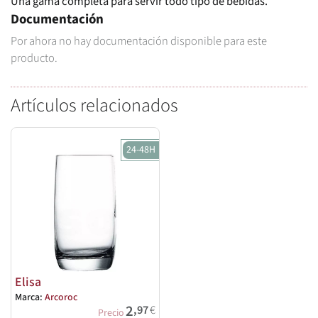
Una gama completa para servir todo tipo de bebidas.
Documentación
Por ahora no hay documentación disponible para este
producto.
Artículos relacionados
24-48H
Elisa
Marca:
Arcoroc
2
,97
€
Precio