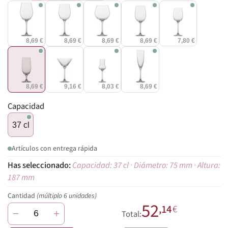
8,69 €
8,69 €
8,69 €
8,69 €
7,80 €
8,69 €
9,16 €
8,03 €
8,69 €
Capacidad
37 cl
Artículos con entrega rápida
Capacidad: 37 cl · Diámetro: 75 mm · Altura:
187 mm
Cantidad
(múltiplo 6 unidades)
52
,14
€
−
+
Total: