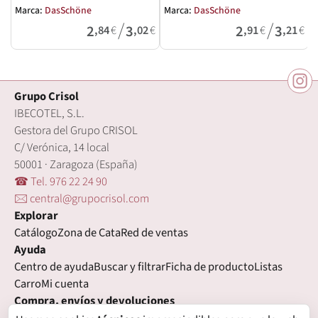
Marca:
DasSchöne
Marca:
DasSchöne
M
/
/
2
3
2
3
,84
€
,02
€
,91
€
,21
€
Grupo Crisol
IBECOTEL, S.L.
Gestora del Grupo CRISOL
C/ Verónica, 14 local
50001 · Zaragoza (España)
☎ Tel. 976 22 24 90
🖂 central@grupocrisol.com
Explorar
Catálogo
Zona de Cata
Red de ventas
Ayuda
Centro de ayuda
Buscar y filtrar
Ficha de producto
Listas
Carro
Mi cuenta
Compra, envíos y devoluciones