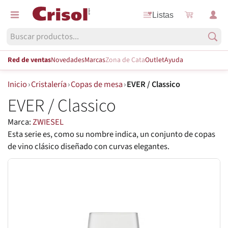
Listas
Red de ventas
Novedades
Marcas
Zona de Cata
Outlet
Ayuda
Inicio
›
Cristalería
›
Copas de mesa
›
EVER / Classico
EVER / Classico
Marca:
ZWIESEL
Esta serie es, como su nombre indica, un conjunto de copas
de vino clásico diseñado con curvas elegantes.