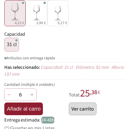
4,23 €
3,90 €
5,17 €
Capacidad
31 cl
Artículos con entrega rápida
Capacidad: 31 cl · Diámetro: 82 mm · Altura:
197 mm
Cantidad
(múltiplo 6 unidades)
25
,38
€
−
+
Total:
Ver carrito
Añadir al carro
Entrega estimada:
24-48h
Guardar en mis Listas