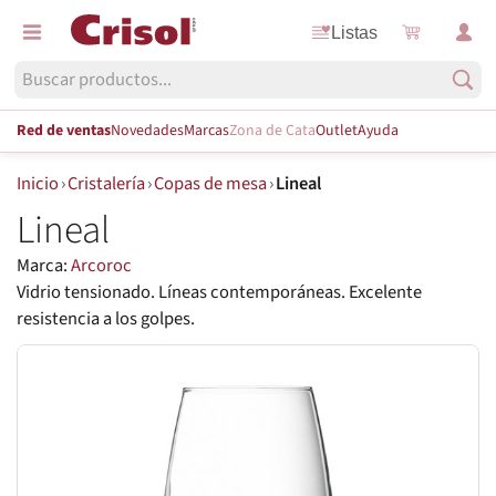
Listas
Red de ventas
Novedades
Marcas
Zona de Cata
Outlet
Ayuda
Inicio
›
Cristalería
›
Copas de mesa
›
Lineal
Lineal
Marca:
Arcoroc
Vidrio tensionado. Líneas contemporáneas. Excelente
resistencia a los golpes.