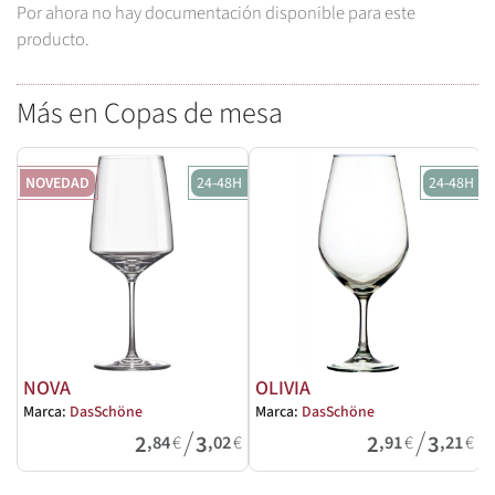
Por ahora no hay documentación disponible para este
producto.
Más en Copas de mesa
NOVEDAD
24-48H
24-48H
NOVA
OLIVIA
Marca:
DasSchöne
Marca:
DasSchöne
M
/
/
2
3
2
3
,84
€
,02
€
,91
€
,21
€