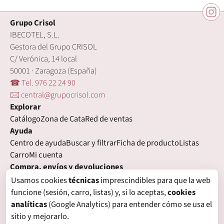
Grupo Crisol
IBECOTEL, S.L.
Gestora del Grupo CRISOL
C/ Verónica, 14 local
50001 · Zaragoza (España)
☎ Tel. 976 22 24 90
🖂 central@grupocrisol.com
Explorar
Catálogo
Zona de Cata
Red de ventas
Ayuda
Centro de ayuda
Buscar y filtrar
Ficha de producto
Listas
Carro
Mi cuenta
Compra, envíos y devoluciones
Condiciones de compra
Formas de pago
Gastos de envío
Usamos cookies
técnicas
imprescindibles para que la web
Plazos de entrega
Devoluciones
Garantía
funcione (sesión, carro, listas) y, si lo aceptas,
cookies
Legal
analíticas
(Google Analytics) para entender cómo se usa el
Aviso legal
Privacidad
Login con proveedores externos
sitio y mejorarlo.