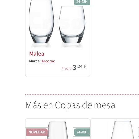
24-48H
Malea
Marca:
Arcoroc
3
,24
€
Precio
Más en Copas de mesa
NOVEDAD
24-48H