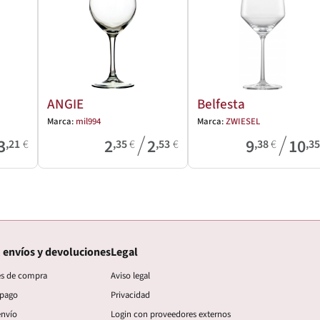
ANGIE
Belfesta
Marca:
mil994
Marca:
ZWIESEL
/
/
3
2
2
9
10
,21
€
,35
€
,53
€
,38
€
,3
 envíos y devoluciones
Legal
es de compra
Aviso legal
 pago
Privacidad
envío
Login con proveedores externos