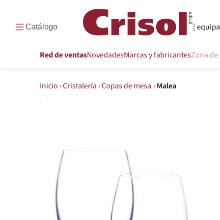
equipa
Red de ventas
Novedades
Marcas
y fabricantes
Zona de 
Inicio
›
Cristalería
›
Copas de mesa
›
Malea