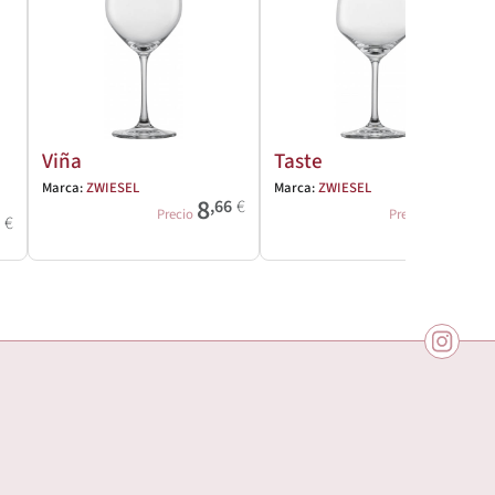
Viña
Taste
Marca:
ZWIESEL
Marca:
ZWIESEL
8
7
,66
€
,49
€
Precio
Precio
5
€