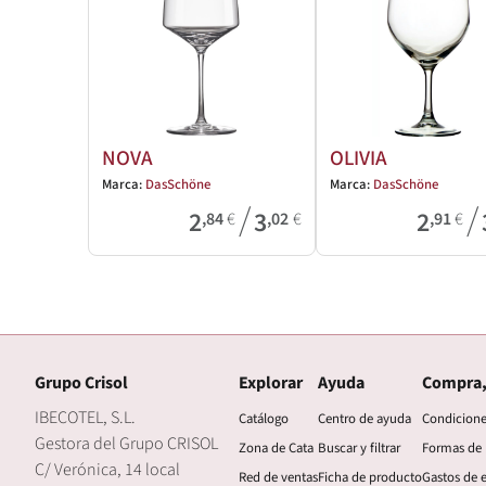
NOVA
OLIVIA
Marca:
DasSchöne
Marca:
DasSchöne
/
/
2
3
2
,84
€
,02
€
,91
€
Grupo Crisol
Explorar
Ayuda
Compra,
IBECOTEL, S.L.
Catálogo
Centro de ayuda
Condicion
Gestora del Grupo CRISOL
Zona de Cata
Buscar y filtrar
Formas de
C/ Verónica, 14 local
Red de ventas
Ficha de producto
Gastos de 