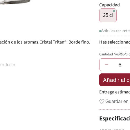
Capacidad
25 cl
Artículos con entr
ción de los aromas.Cristal Tritan®. Borde fino.
Cantidad
(múltiplo 
−
producto.
Añadir al c
Entrega estima
Guardar en 
Especificac