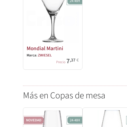
24-48H
Mondial Martini
Marca:
ZWIESEL
7
,37
€
Precio
Más en Copas de mesa
NOVEDAD
24-48H