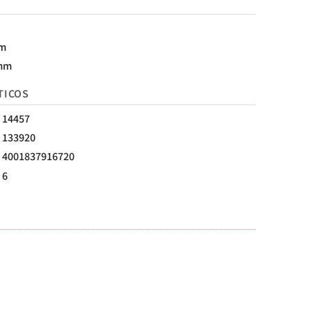
mm
mm
TICOS
14457
133920
4001837916720
6