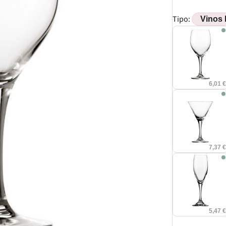
Tipo:
6,01 
7,37 
5,47 