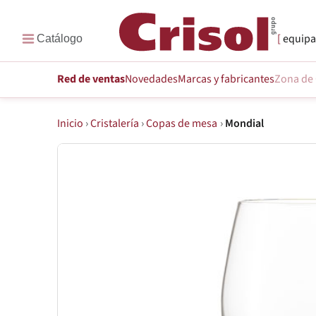
equipa
Red de ventas
Novedades
Marcas
y fabricantes
Zona de 
Inicio
›
Cristalería
›
Copas de mesa
›
Mondial