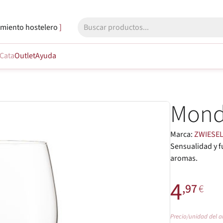
miento hostelero
Cata
Outlet
Ayuda
Mond
Marca:
ZWIESE
Sensualidad y f
aromas.
4
,97
€
Precio/unidad del a