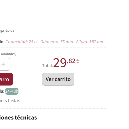
ega rápida
Capacidad: 25 cl · Diámetro: 75 mm · Altura: 187 mm
6 unidades)
29
,82
€
+
Total:
Ver carrito
arro
da:
24-48h
mis Listas
iones técnicas