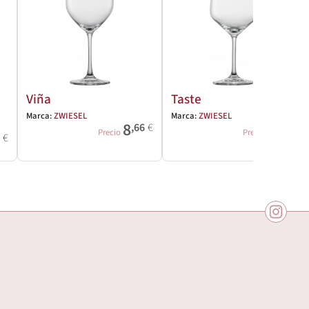
Viña
Taste
Marca:
ZWIESEL
Marca:
ZWIESEL
8
7
,66
€
,49
€
Precio
Precio
5
€