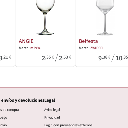
ANGIE
Belfesta
Marca:
mil994
Marca:
ZWIESEL
/
/
3
2
2
9
10
,21
€
,35
€
,53
€
,38
€
,3
 envíos y devoluciones
Legal
es de compra
Aviso legal
 pago
Privacidad
envío
Login con proveedores externos