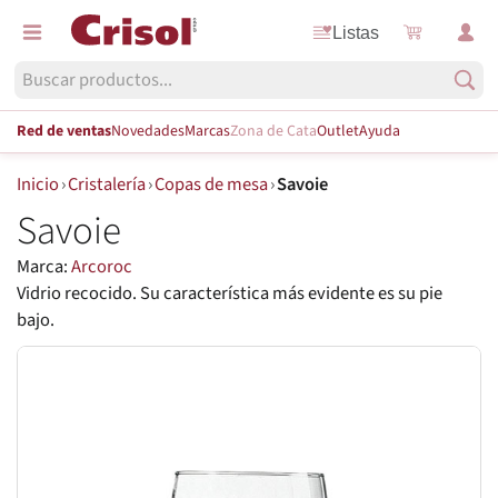
Listas
Red de ventas
Novedades
Marcas
Zona de Cata
Outlet
Ayuda
Inicio
›
Cristalería
›
Copas de mesa
›
Savoie
Savoie
Marca:
Arcoroc
Vidrio recocido. Su característica más evidente es su pie
bajo.