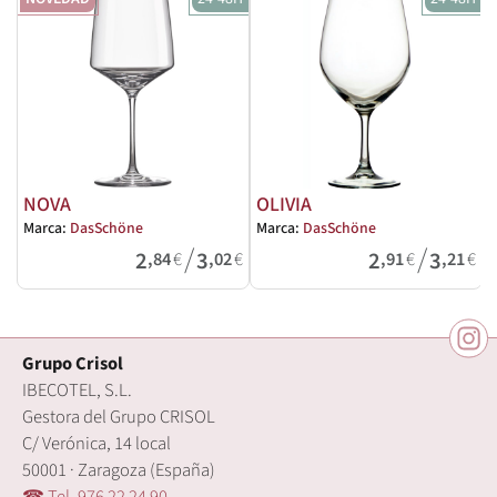
NOVA
OLIVIA
Marca:
DasSchöne
Marca:
DasSchöne
M
/
/
2
3
2
3
,84
€
,02
€
,91
€
,21
€
Grupo Crisol
IBECOTEL, S.L.
Gestora del Grupo CRISOL
C/ Verónica, 14 local
50001 · Zaragoza (España)
☎ Tel. 976 22 24 90