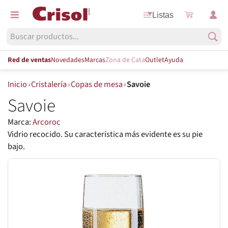
Listas
Red de ventas
Novedades
Marcas
Zona de Cata
Outlet
Ayuda
Inicio
›
Cristalería
›
Copas de mesa
›
Savoie
Savoie
Marca:
Arcoroc
Vidrio recocido. Su característica más evidente es su pie
bajo.