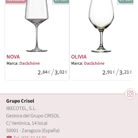
NOVA
OLIVIA
Marca:
DasSchöne
Marca:
DasSchöne
M
/
/
2
3
2
3
,84
€
,02
€
,91
€
,21
€
Grupo Crisol
IBECOTEL, S.L.
Gestora del Grupo CRISOL
C/ Verónica, 14 local
50001 · Zaragoza (España)
☎ Tel. 976 22 24 90