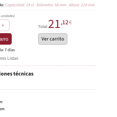
Capacidad: 19 cl · Diámetro: 58 mm · Altura: 210 mm
6 unidades)
21
,12
€
+
Total:
Ver carrito
arro
da:
7 días
mis Listas
iones técnicas
mm
mm