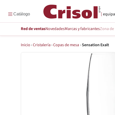
equipa
Red de ventas
Novedades
Marcas
y fabricantes
Zona de 
Inicio
›
Cristalería
›
Copas de mesa
›
Sensation Exalt