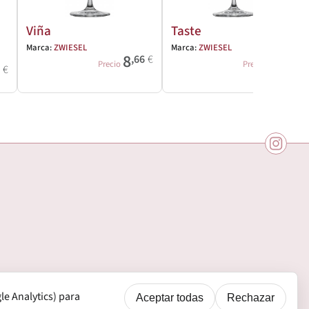
Viña
Taste
Marca:
ZWIESEL
Marca:
ZWIESEL
8
7
,66
€
,49
€
Precio
Precio
5
€
e Analytics) para
Aceptar todas
Rechazar