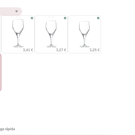
€
3,41 €
3,27 €
3,25 €
€
ega rápida