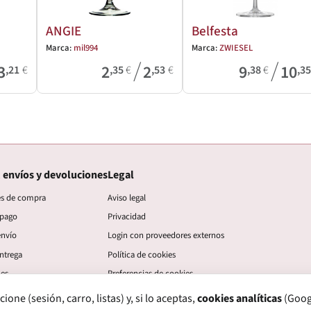
ANGIE
Belfesta
Marca:
mil994
Marca:
ZWIESEL
/
/
3
2
2
9
10
,21
€
,35
€
,53
€
,38
€
,3
 envíos y devoluciones
Legal
es de compra
Aviso legal
 pago
Privacidad
envío
Login con proveedores externos
ntrega
Política de cookies
nes
Preferencias de cookies
ne (sesión, carro, listas) y, si lo aceptas,
cookies analíticas
(Googl