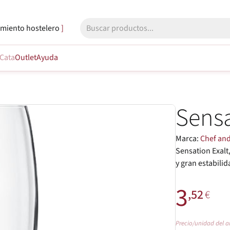
miento hostelero
Cata
Outlet
Ayuda
Sensa
Marca:
Chef an
Sensation Exalt
y gran estabilid
3
,52
€
Precio/unidad del a