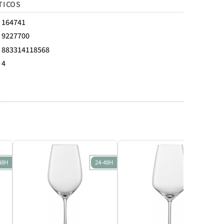
TICOS
164741
9227700
883314118568
4
48H
24-48H
24-48H